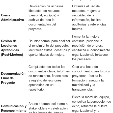
Revocación de accesos,
Optimiza el uso de
liberación de recursos
recursos, mejora la
Cierre
(personal, equipos) y
seguridad de la
Administrativo
archivo de toda la
información, facilita
documentación del
auditorías y referencias
proyecto.
futuras.
Fomenta la mejora
Sesión de
Reunión formal para analizar
continua, previene la
Lecciones
el rendimiento del proyecto,
repetición de errores,
Aprendidas
identificar éxitos, desafíos y
capitaliza el conocimiento
(Post-Mortem)
oportunidades de mejora.
organizacional, fortalece
los procesos.
Compilación de todos los
Crea una base de
documentos clave, informes
conocimiento para futuros
Documentación
de rendimiento, financieros
proyectos, facilita la
Final del
y registro de lecciones
formación, asegura la
Proyecto
aprendidas en un
trazabilidad y la
repositorio.
transparencia.
Eleva la moral del equipo,
consolida la percepción de
Anuncio formal del cierre a
Comunicación y
éxito, refuerza la cultura
stakeholders y celebración
Reconocimiento
organizacional y la
de los logros del equipo.