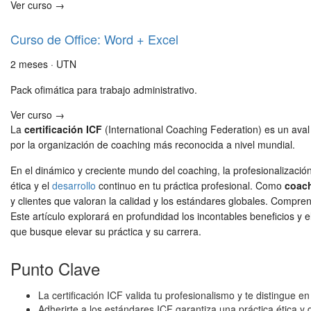
Ver curso →
Curso de Office: Word + Excel
2 meses · UTN
Pack ofimática para trabajo administrativo.
Ver curso →
La
certificación ICF
(International Coaching Federation) es un aval 
por la organización de coaching más reconocida a nivel mundial.
En el dinámico y creciente mundo del coaching, la profesionalizaci
ética y el
desarrollo
continuo en tu práctica profesional. Como
coach
y clientes que valoran la calidad y los estándares globales. Compre
Este artículo explorará en profundidad los incontables beneficios y 
que busque elevar su práctica y su carrera.
Punto Clave
La certificación ICF valida tu profesionalismo y te distingue 
Adherirte a los estándares ICF garantiza una práctica ética y d