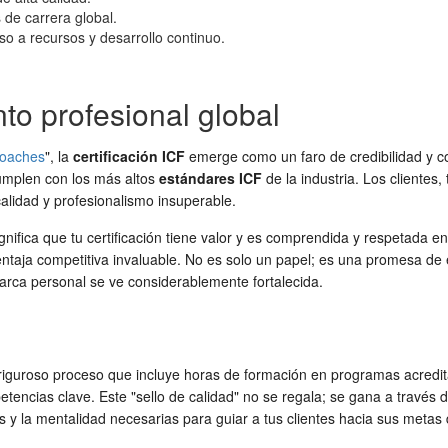
 de carrera global.
 a recursos y desarrollo continuo.
nto profesional global
oaches
", la
certificación ICF
emerge como un faro de credibilidad y con
cumplen con los más altos
estándares ICF
de la industria. Los clientes
calidad y profesionalismo insuperable.
gnifica que tu certificación tiene valor y es comprendida y respetada en
 ventaja competitiva invaluable. No es solo un papel; es una promesa d
marca personal se ve considerablemente fortalecida.
n riguroso proceso que incluye horas de formación en programas acred
encias clave. Este "sello de calidad" no se regala; se gana a través d
 y la mentalidad necesarias para guiar a tus clientes hacia sus metas 