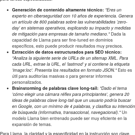
Generación de contenido altamente técnico:
"Eres un
experto en ciberseguridad con 10 años de experiencia. Genera
un artículo de 800 palabras sobre las vulnerabilidades 'zero-
day' en sistemas operativos, explicando su impacto y medidas
de mitigación para empresas de tamaño mediano."
Dada la
capacidad de Llama para ser fine-tuned en dominios
específicos, esto puede producir resultados muy precisos.
Extracción de datos estructurados para SEO técnico:
"Analiza la siguiente serie de URLs de un sitemap XML. Para
cada URL, extrae la URL, el 'lastmod' y si contiene la etiqueta
'image:loc'. Presenta los resultados en formato JSON."
Esto es
útil para auditorías masivas o para generar informes
personalizados.
Brainstorming de palabras clave long-tail:
"Dado el tema
'cómo elegir una cámara réflex para principiantes', genera 20
ideas de palabras clave long-tail que un usuario podría buscar
en Google, con un mínimo de 4 palabras, y clasifica su intención
de búsqueda (informativa, transaccional, navegacional)."
Un
modelo Llama bien entrenado puede ser muy eficiente en la
expansión de temas.
Para Llama, la claridad y la especificidad en la instrucción son clave.