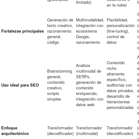
limitado)
l
en la nube)
Generación de
Multimodalidad,
Flexibilidad,
texto creativo,
integración con
personalización
Fortalezas principales
razonamiento
ecosistema
(fine-tuning),
l
general,
Google,
control de
código
razonamiento
datos
A
Contenido
Análisis
nicho
Brainstorming
multimodal de
altamente
general,
SERPs,
específico,
contenido
generación de
Uso ideal para SEO
auditorías con
c
creativo,
contenido
datos privados,
a
scripts
enriquecido,
desarrollo de
r
simples
integración con
herramientas
datos web
personalizadas
Enfoque
Transformador
Transformador
Transformador
(
arquitectónico
(decodificador)
(multimodal)
(decodificador)
l
c