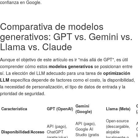
confianza en Google.
Comparativa de modelos
generativos: GPT vs. Gemini vs.
Llama vs. Claude
Aunque el objetivo de este artículo es ir "más allá de GPT", es útil
comprender cómo estos
modelos generativos
se posicionan entre
sí. La elección del LLM adecuado para una tarea de
optimización
LLM
específica depende de factores como el costo, la disponibilidad,
la necesidad de personalización, el tipo de datos de entrada y la
prioridad de seguridad.
Gemini
Característica
GPT (OpenAI)
Llama (Meta)
(Google)
Open-source
API (pago),
A
API (pago),
(descargable,
Google AI
Disponibilidad/Acceso
ChatGPT
alojable
Studio (gratis
(
(gratis/plus)
localmente o