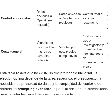
Datos
Datos enviados
Control total si
enviados a
Control sobre datos
a Google (uso
se aloja
OpenAI (uso
(
regulado)
localmente
regulado)
é
p
Gratuito para
uso en
Variable por
V
investigación y
uso, modelos
Variable por
u
comercial bajo
Coste (general)
más caros
uso, precios
licencia, coste
para alta
competitivos
de
potencia
infraestructura
propio
Esta tabla resalta que no existe un "mejor" modelo universal. La
elección óptima depende de la tarea específica, el presupuesto, la
necesidad de privacidad de datos y la complejidad del contexto de
entrada. El
prompting avanzado
te permite adaptar tus interacciones
para explotar las características únicas de cada uno.