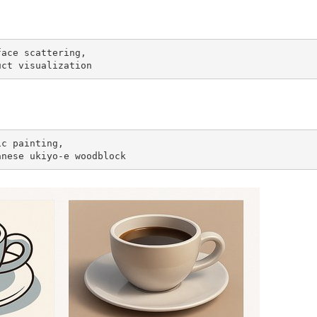
ace scattering,

uct visualization
c painting,

anese ukiyo-e woodblock