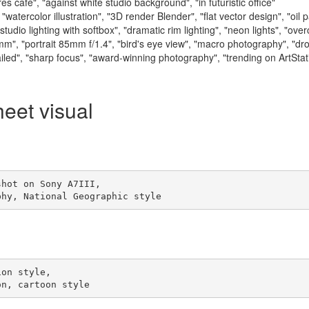
es café", "against white studio background", "in futuristic office"
 "watercolor illustration", "3D render Blender", "flat vector design", "oil p
studio lighting with softbox", "dramatic rim lighting", "neon lights", "over
m", "portrait 85mm f/1.4", "bird's eye view", "macro photography", "dr
tailed", "sharp focus", "award-winning photography", "trending on ArtStat
heet visual
hot on Sony A7III,

phy, National Geographic style
on style,

on, cartoon style