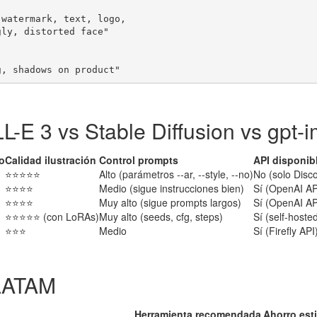


watermark, text, logo,

ly, distorted face"

g, shadows on product"
-E 3 vs Stable Diffusion vs gpt-
o
Calidad ilustración
Control prompts
API disponib
⭐⭐⭐⭐⭐
Alto (parámetros --ar, --style, --no)
No (solo Disc
⭐⭐⭐⭐
Medio (sigue instrucciones bien)
Sí (OpenAI AP
⭐⭐⭐⭐
Muy alto (sigue prompts largos)
Sí (OpenAI AP
⭐⭐⭐⭐⭐ (con LoRAs)
Muy alto (seeds, cfg, steps)
Sí (self-hoste
⭐⭐⭐
Medio
Sí (Firefly API
 LATAM
Herramienta recomendada
Ahorro est