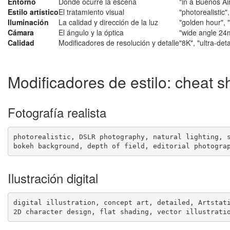
Entorno
Dónde ocurre la escena
"in a Buenos Air
Estilo artístico
El tratamiento visual
"photorealistic",
Iluminación
La calidad y dirección de la luz
"golden hour", "
Cámara
El ángulo y la óptica
"wide angle 24m
Calidad
Modificadores de resolución y detalle
"8K", "ultra-de
Modificadores de estilo: cheat s
Fotografía realista
photorealistic, DSLR photography, natural lighting, s
bokeh background, depth of field, editorial photogra
Ilustración digital
digital illustration, concept art, detailed, Artstati
2D character design, flat shading, vector illustrati