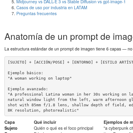
Midjourney vs DALL-E 3 vs Stable Diffusion vs gpt-image-1
Casos de uso por industria en LATAM
Preguntas frecuentes
Anatomía de un prompt de imag
La estructura estándar de un prompt de imagen tiene 6 capas — no 
[SUJETO] + [ACCIÓN/POSE] + [ENTORNO] + [ESTILO ARTÍST
Ejemplo básico:

"A woman working on laptop"

Ejemplo avanzado:

"A professional Latina woman in her 30s working on la
natural window light from the left, warm afternoon gl
shot with 85mm f/1.8 lens, shallow depth of field, ed
8K resolution, photorealistic"
Capa
Qué incluir
Ejemplos de m
Sujeto
Quién o qué es el foco principal
"a cyberpunk ci