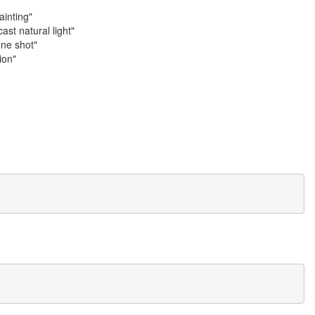
ainting"
cast natural light"
one shot"
ion"