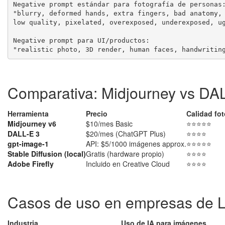
Negative prompt estándar para fotografía de personas:
"blurry, deformed hands, extra fingers, bad anatomy, 
low quality, pixelated, overexposed, underexposed, ug
Negative prompt para UI/productos:

"realistic photo, 3D render, human faces, handwritin
Comparativa: Midjourney vs DALL
Herramienta
Precio
Calidad fot
Midjourney v6
$10/mes Basic
⭐⭐⭐⭐⭐
DALL-E 3
$20/mes (ChatGPT Plus)
⭐⭐⭐⭐
gpt-image-1
API: $5/1000 imágenes approx.
⭐⭐⭐⭐⭐
Stable Diffusion (local)
Gratis (hardware propio)
⭐⭐⭐⭐
Adobe Firefly
Incluido en Creative Cloud
⭐⭐⭐⭐
Casos de uso en empresas de
Industria
Uso de IA para imágenes