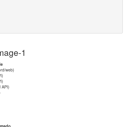
image-1
le
ord/web)
I)
I)
d API)
)
imado