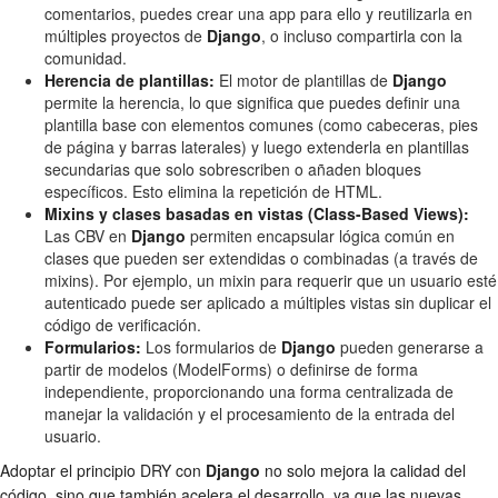
comentarios, puedes crear una app para ello y reutilizarla en
múltiples proyectos de
Django
, o incluso compartirla con la
comunidad.
Herencia de plantillas:
El motor de plantillas de
Django
permite la herencia, lo que significa que puedes definir una
plantilla base con elementos comunes (como cabeceras, pies
de página y barras laterales) y luego extenderla en plantillas
secundarias que solo sobrescriben o añaden bloques
específicos. Esto elimina la repetición de HTML.
Mixins y clases basadas en vistas (Class-Based Views):
Las CBV en
Django
permiten encapsular lógica común en
clases que pueden ser extendidas o combinadas (a través de
mixins). Por ejemplo, un mixin para requerir que un usuario esté
autenticado puede ser aplicado a múltiples vistas sin duplicar el
código de verificación.
Formularios:
Los formularios de
Django
pueden generarse a
partir de modelos (ModelForms) o definirse de forma
independiente, proporcionando una forma centralizada de
manejar la validación y el procesamiento de la entrada del
usuario.
Adoptar el principio DRY con
Django
no solo mejora la calidad del
código, sino que también acelera el desarrollo, ya que las nuevas