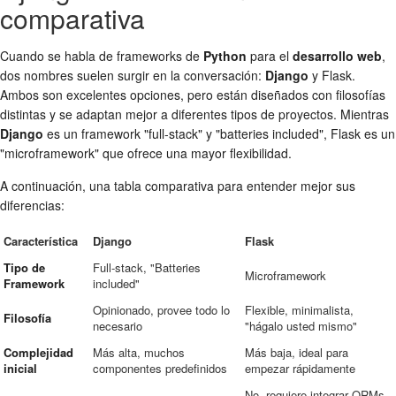
comparativa
Cuando se habla de frameworks de
Python
para el
desarrollo web
,
dos nombres suelen surgir en la conversación:
Django
y Flask.
Ambos son excelentes opciones, pero están diseñados con filosofías
distintas y se adaptan mejor a diferentes tipos de proyectos. Mientras
Django
es un framework "full-stack" y "batteries included", Flask es un
"microframework" que ofrece una mayor flexibilidad.
A continuación, una tabla comparativa para entender mejor sus
diferencias:
Característica
Django
Flask
Tipo de
Full-stack, "Batteries
Microframework
Framework
included"
Opinionado, provee todo lo
Flexible, minimalista,
Filosofía
necesario
"hágalo usted mismo"
Complejidad
Más alta, muchos
Más baja, ideal para
inicial
componentes predefinidos
empezar rápidamente
No, requiere integrar ORMs