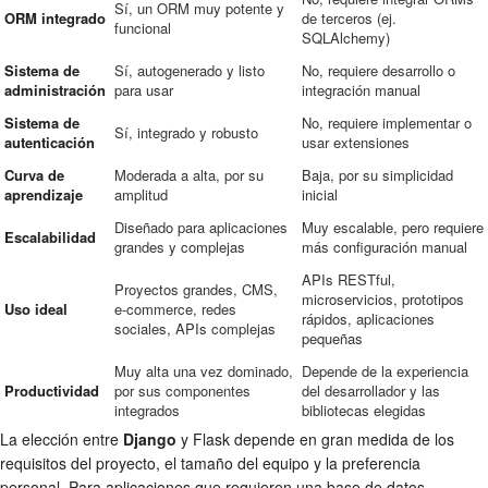
Sí, un ORM muy potente y
ORM integrado
de terceros (ej.
funcional
SQLAlchemy)
Sistema de
Sí, autogenerado y listo
No, requiere desarrollo o
administración
para usar
integración manual
Sistema de
No, requiere implementar o
Sí, integrado y robusto
autenticación
usar extensiones
Curva de
Moderada a alta, por su
Baja, por su simplicidad
aprendizaje
amplitud
inicial
Diseñado para aplicaciones
Muy escalable, pero requiere
Escalabilidad
grandes y complejas
más configuración manual
APIs RESTful,
Proyectos grandes, CMS,
microservicios, prototipos
Uso ideal
e-commerce, redes
rápidos, aplicaciones
sociales, APIs complejas
pequeñas
Muy alta una vez dominado,
Depende de la experiencia
Productividad
por sus componentes
del desarrollador y las
integrados
bibliotecas elegidas
La elección entre
Django
y Flask depende en gran medida de los
requisitos del proyecto, el tamaño del equipo y la preferencia
personal. Para aplicaciones que requieren una base de datos,