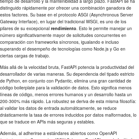
tiempo de desarrollo y la mantenibilidad a largo plazo. FastAPI se ha
distinguido rápidamente por ofrecer una combinación ganadora de
estos factores. Su base en el protocolo ASGI (Asynchronous Server
Gateway Interface), en lugar del tradicional WSGI, es uno de los
pilares de su excepcional
rendimiento
. Esto le permite manejar un
número significativamente mayor de solicitudes concurrentes en
comparación con frameworks síncronos, igualando e incluso
superando el desempeño de tecnologías como Node.js y Go en
ciertas cargas de trabajo.
Más allá de la velocidad bruta, FastAPI potencia la productividad del
desarrollador de varias maneras. Su dependencia del tipado estricto
de Python, en conjunto con Pydantic, elimina una gran cantidad de
código boilerplate para la validación de datos. Esto significa menos
líneas de código, menos errores humanos y un desarrollo hasta un
200-300% más rápido. La robustez se deriva de esta misma filosofía:
al validar los datos de entrada automáticamente, se reduce
drásticamente la tasa de errores inducidos por datos malformados, lo
que se traduce en APIs más seguras y estables.
Además, al adherirse a estándares abiertos como OpenAPI