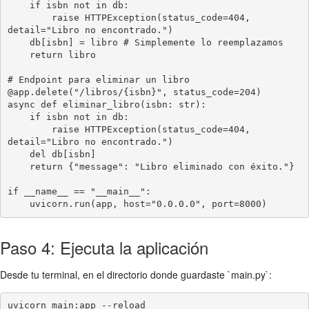
    if isbn not in db:

        raise HTTPException(status_code=404, 
detail="Libro no encontrado.")

    db[isbn] = libro # Simplemente lo reemplazamos

    return libro

# Endpoint para eliminar un libro

@app.delete("/libros/{isbn}", status_code=204)

async def eliminar_libro(isbn: str):

    if isbn not in db:

        raise HTTPException(status_code=404, 
detail="Libro no encontrado.")

    del db[isbn]

    return {"message": "Libro eliminado con éxito."}

if __name__ == "__main__":

Paso 4: Ejecuta la aplicación
Desde tu terminal, en el directorio donde guardaste `main.py`: