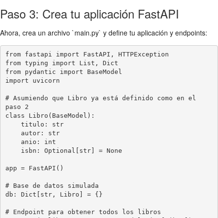
Paso 3: Crea tu aplicación FastAPI
Ahora, crea un archivo `main.py` y define tu aplicación y endpoints:
from fastapi import FastAPI, HTTPException

from typing import List, Dict

from pydantic import BaseModel

import uvicorn

# Asumiendo que Libro ya está definido como en el 
paso 2

class Libro(BaseModel):

    titulo: str

    autor: str

    anio: int

    isbn: Optional[str] = None

app = FastAPI()

# Base de datos simulada

db: Dict[str, Libro] = {}

# Endpoint para obtener todos los libros
