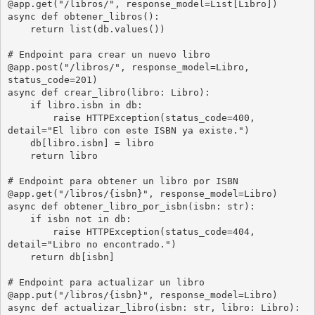
@app.get("/libros/", response_model=List[Libro])

async def obtener_libros():

    return list(db.values())

# Endpoint para crear un nuevo libro

@app.post("/libros/", response_model=Libro, 
status_code=201)

async def crear_libro(libro: Libro):

    if libro.isbn in db:

        raise HTTPException(status_code=400, 
detail="El libro con este ISBN ya existe.")

    db[libro.isbn] = libro

    return libro

# Endpoint para obtener un libro por ISBN

@app.get("/libros/{isbn}", response_model=Libro)

async def obtener_libro_por_isbn(isbn: str):

    if isbn not in db:

        raise HTTPException(status_code=404, 
detail="Libro no encontrado.")

    return db[isbn]

# Endpoint para actualizar un libro

@app.put("/libros/{isbn}", response_model=Libro)

async def actualizar_libro(isbn: str, libro: Libro):
