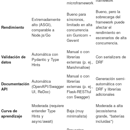
framework
microframework
Bueno, pero la
Bueno para
sobrecarga del
Extremadamente
síncronos,
framework puede
alto (ASGI),
limitado en alta
Rendimiento
afectar el
comparable a
concurrencia
rendimiento en
Node.js/Go
sin Gunicorn +
escenarios de alta
Gevent
concurrencia.
Manual o con
Automática con
Validación de
librerías
Con serializers de
Pydantic y Type
datos
externas (p. ej.,
DRF
Hints
Marshmallow)
Manual o con
Generación semi-
Automática
librerías
Documentación
automática con
(OpenAPI/Swagger
externas (p. ej.,
API
DRF y librerías
UI, ReDoc)
Flask-RESTful
adicionales
con Swagger)
Moderada (requiere
Moderada a alta
Curva de
entender Type
Baja (muy
(ecosistema
aprendizaje
Hints y
minimalista)
grande, "baterías
async/await)
incluidas")
Proyectos