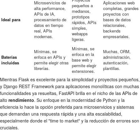
Microservicios de
Aplicaciones web
pequeños a
alta performance,
completas, grandes
medianos,
APIs de IA,
proyectos con
prototipos
Ideal para
procesamiento de
bases de datos
rápidos, APIs
datos en tiempo
relacionales,
simples,
real, APIs
backends
webapps
modernas.
empresariales.
ligeras.
Mínimas, se
Mínimas, se
Muchas, ORM,
enfoca en la
Baterías
enfoca en APIs y
administración,
base web y
incluidas
permite elegir otras
autenticación,
permite elegir
librerías.
plantillas.
extensiones.
Mientras Flask es excelente para la simplicidad y proyectos pequeños,
y Django REST Framework para aplicaciones monolíticas con muchas
funcionalidades ya resueltas, FastAPI brilla en el nicho de las APIs de
alto
rendimiento
. Su enfoque en la modernidad de Python y la
eficiencia lo hace la opción preferida para microservicios y sistemas
que demandan una respuesta rápida y una alta escalabilidad,
especialmente donde el "time to market" y la reducción de errores son
cruciales.