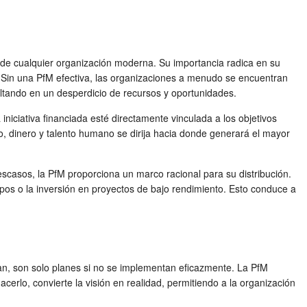
d de cualquier organización moderna. Su importancia radica en su
ía. Sin una PfM efectiva, las organizaciones a menudo se encuentran
ltando en un desperdicio de recursos y oportunidades.
iniciativa financiada esté directamente vinculada a los objetivos
o, dinero y talento humano se dirija hacia donde generará el mayor
scasos, la PfM proporciona un marco racional para su distribución.
pos o la inversión en proyectos de bajo rendimiento. Esto conduce a
ean, son solo planes si no se implementan eficazmente. La PfM
cerlo, convierte la visión en realidad, permitiendo a la organización