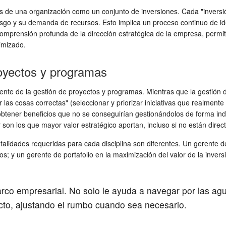
ivas de una organización como un conjunto de inversiones. Cada "invers
iesgo y su demanda de recursos. Esto implica un proceso continuo de iden
 comprensión profunda de la dirección estratégica de la empresa, permiti
imizado.
royectos y programas
ente de la gestión de proyectos y programas. Mientras que la gestión d
 las cosas correctas" (seleccionar y priorizar iniciativas que realment
obtener beneficios que no se conseguirían gestionándolos de forma ind
on los que mayor valor estratégico aportan, incluso si no están direc
entalidades requeridas para cada disciplina son diferentes. Un gerente
; y un gerente de portafolio en la maximización del valor de la inversió
co empresarial. No solo le ayuda a navegar por las agu
recto, ajustando el rumbo cuando sea necesario.