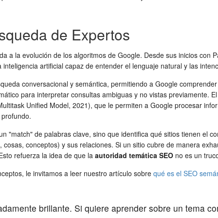
úsqueda de Expertos
da a la evolución de los algoritmos de Google. Desde sus inicios con 
teligencia artificial capaz de entender el lenguaje natural y las inten
queda conversacional y semántica, permitiendo a Google comprender c
ático para interpretar consultas ambiguas y no vistas previamente. El
titask Unified Model, 2021), que le permiten a Google procesar inform
s profundo.
a un "match" de palabras clave, sino que identifica qué sitios tienen e
s, cosas, conceptos) y sus relaciones. Si un sitio cubre de manera ex
Esto refuerza la idea de que la
autoridad temática SEO
no es un truco
eptos, le invitamos a leer nuestro artículo sobre
qué es el SEO semán
mente brillante. Si quiere aprender sobre un tema comp