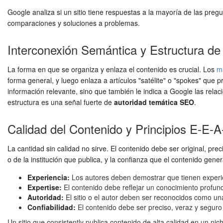
Google analiza si un sitio tiene respuestas a la mayoría de las pre
comparaciones y soluciones a problemas.
Interconexión Semántica y Estructura de
La forma en que se organiza y enlaza el contenido es crucial. Los
m
forma general, y luego enlaza a artículos "satélite" o "spokes" que
información relevante, sino que también le indica a Google las rela
estructura es una señal fuerte de
autoridad temática SEO
.
Calidad del Contenido y Principios E-E-A
La cantidad sin calidad no sirve. El contenido debe ser original, prec
o de la institución que publica, y la confianza que el contenido gener
Experiencia:
Los autores deben demostrar que tienen experie
Expertise:
El contenido debe reflejar un conocimiento profund
Autoridad:
El sitio o el autor deben ser reconocidos como una
Confiabilidad:
El contenido debe ser preciso, veraz y seguro 
Un sitio que consistently publica contenido de alta calidad en un nic