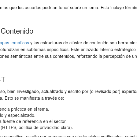
guntas que los usuarios podrían tener sobre un tema. Esto incluye térm
 Contenido
apas temáticos
y las estructuras de clúster de contenido son herramient
 profundizan en subtemas específicos. Este enlazado interno estratégic
ciones semánticas entre sus contenidos, reforzando la percepción de un
-T
iso, bien investigado, actualizado y escrito por (o revisado por) expert
a. Esto se manifiesta a través de:
ncia práctica en el tema.
o y especializado.
 fuente de referencia en el sector.
(HTTPS, política de privacidad clara).
ho específico, escrito por personas con credenciales verificables, cons