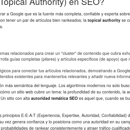
Topical Authority) en SEO?
ar a Google que es la fuente más completa, confiable y experta sobre 
 con tener un par de artículos bien rankeados; la
topical authority
se co
s.
btemas relacionados para crear un "cluster" de contenido que cubra exh
olla guías completas (pilares) y artículos específicos (de apoyo) que
tégicos para conectar tus artículos relacionados, demostrando a Google
enidos existentes para mantenerlos relevantes y añadir nueva informac
 más semántica del lenguaje. Los algoritmos modernos no solo buscan 
an cómo un sitio web cubre un tema: la profundidad de su contenido, la 
Un sitio con alta
autoridad temática SEO
es aquel que, cuando se bus
os principios E-E-A-T (Experiencia, Expertise, Autoridad, Confiabilida
u vez genera confianza y lo posiciona como una autoridad en su campo. E
probabilidades de rankear consistentemente y atraer tráfico cualificado