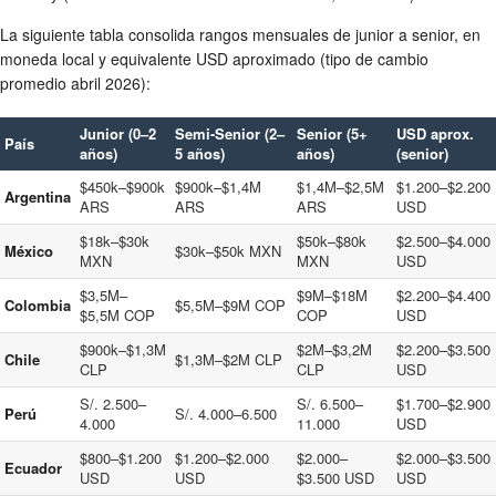
La siguiente tabla consolida rangos mensuales de junior a senior, en
moneda local y equivalente USD aproximado (tipo de cambio
promedio abril 2026):
Junior (0–2
Semi-Senior (2–
Senior (5+
USD aprox.
País
años)
5 años)
años)
(senior)
$450k–$900k
$900k–$1,4M
$1,4M–$2,5M
$1.200–$2.200
Argentina
ARS
ARS
ARS
USD
$18k–$30k
$50k–$80k
$2.500–$4.000
México
$30k–$50k MXN
MXN
MXN
USD
$3,5M–
$9M–$18M
$2.200–$4.400
Colombia
$5,5M–$9M COP
$5,5M COP
COP
USD
$900k–$1,3M
$2M–$3,2M
$2.200–$3.500
Chile
$1,3M–$2M CLP
CLP
CLP
USD
S/. 2.500–
S/. 6.500–
$1.700–$2.900
Perú
S/. 4.000–6.500
4.000
11.000
USD
$800–$1.200
$1.200–$2.000
$2.000–
$2.000–$3.500
Ecuador
USD
USD
$3.500 USD
USD