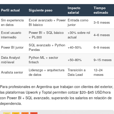
Impacto
Tiempo
Perfil actual
Siguiente paso
salarial
estimado
Sin experiencia
Excel avanzado + Power
Entrada como
3–5 meses
en datos
BI básico
junior
Excel usuario
Power BI + SQL básico
+30% sobre rol
4–6 meses
intermedio
+ PL-300
actual
SQL avanzado + Python
Power BI junior
+40–50%
6–9 meses
Pandas
Data Analyst
Python ML + sector
+50–80%
9–15 meses
mid-level
fintech
Liderazgo + arquitectura
Transición a
12–24
Analista senior
de datos
Data Lead
meses
Para profesionales en Argentina que trabajan con clientes del exterior,
las plataformas Upwork y Toptal permiten cotizar $20–$45 USD/hora
con Power BI + SQL avanzado, superando los salarios en relación de
dependencia.