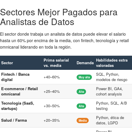
Sectores Mejor Pagados para
Analistas de Datos
El sector donde trabaja un analista de datos puede elevar el salario
hasta un 60% por encima de la media, con fintech, tecnología y retail
omnicanal liderando en toda la región.
Prima salarial
Habilidades extra
Sector
Demanda
vs. media
valoradas
Fintech / Banca
SQL, Python,
+40–60%
Muy alta
digital
modelos de riesgo
E-commerce / Retail
Power BI, GA4,
+25–40%
Alta
omnicanal
cohort analysis
Tecnología (SaaS,
Python, SQL, A/B
+30–50%
Alta
startups)
testing
Python, ética de
Salud / Farma
+20–35%
Media
datos, LGPD
Power BI,