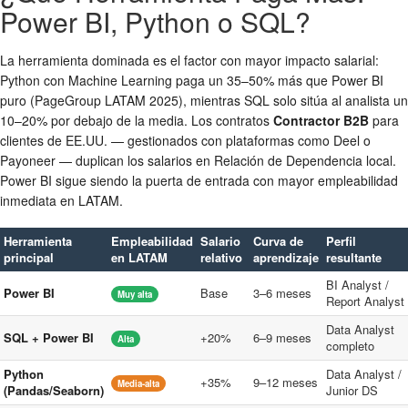
Power BI, Python o SQL?
La herramienta dominada es el factor con mayor impacto salarial:
Python con Machine Learning paga un 35–50% más que Power BI
puro (PageGroup LATAM 2025), mientras SQL solo sitúa al analista un
10–20% por debajo de la media. Los contratos
Contractor B2B
para
clientes de EE.UU. — gestionados con plataformas como Deel o
Payoneer — duplican los salarios en Relación de Dependencia local.
Power BI sigue siendo la puerta de entrada con mayor empleabilidad
inmediata en LATAM.
Herramienta
Empleabilidad
Salario
Curva de
Perfil
principal
en LATAM
relativo
aprendizaje
resultante
BI Analyst /
Power BI
Base
3–6 meses
Muy alta
Report Analyst
Data Analyst
SQL + Power BI
+20%
6–9 meses
Alta
completo
Python
Data Analyst /
+35%
9–12 meses
Media-alta
(Pandas/Seaborn)
Junior DS