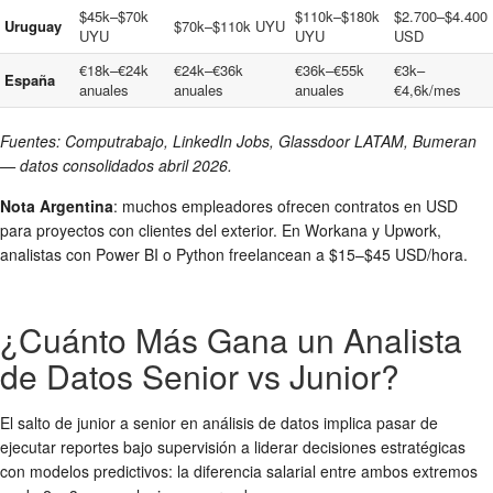
$45k–$70k
$110k–$180k
$2.700–$4.400
Uruguay
$70k–$110k UYU
UYU
UYU
USD
€18k–€24k
€24k–€36k
€36k–€55k
€3k–
España
anuales
anuales
anuales
€4,6k/mes
Fuentes: Computrabajo, LinkedIn Jobs, Glassdoor LATAM, Bumeran
— datos consolidados abril 2026.
Nota Argentina
: muchos empleadores ofrecen contratos en USD
para proyectos con clientes del exterior. En Workana y Upwork,
analistas con Power BI o Python freelancean a $15–$45 USD/hora.
¿Cuánto Más Gana un Analista
de Datos Senior vs Junior?
El salto de junior a senior en análisis de datos implica pasar de
ejecutar reportes bajo supervisión a liderar decisiones estratégicas
con modelos predictivos: la diferencia salarial entre ambos extremos