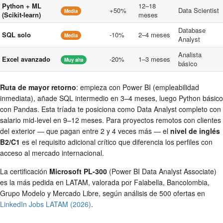
Python + ML
12–18
+50%
Data Scientist
Media
(Scikit-learn)
meses
Database
SQL solo
-10%
2–4 meses
Media
Analyst
Analista
Excel avanzado
-20%
1–3 meses
Muy alta
básico
Ruta de mayor retorno
: empieza con Power BI (empleabilidad
inmediata), añade SQL intermedio en 3–4 meses, luego Python básico
con Pandas. Esta tríada te posiciona como Data Analyst completo con
salario mid-level en 9–12 meses. Para proyectos remotos con clientes
del exterior — que pagan entre 2 y 4 veces más — el
nivel de inglés
B2/C1
es el requisito adicional crítico que diferencia los perfiles con
acceso al mercado internacional.
La certificación
Microsoft PL-300
(Power BI Data Analyst Associate)
es la más pedida en LATAM, valorada por Falabella, Bancolombia,
Grupo Modelo y Mercado Libre, según análisis de 500 ofertas en
LinkedIn Jobs LATAM (2026)
.