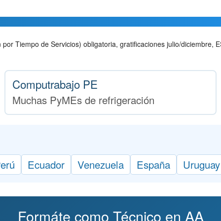
r Tiempo de Servicios) obligatoria, gratificaciones julio/diciembre,
Computrabajo PE
Muchas PyMEs de refrigeración
erú
Ecuador
Venezuela
España
Uruguay
Formáte como Técnico en AA