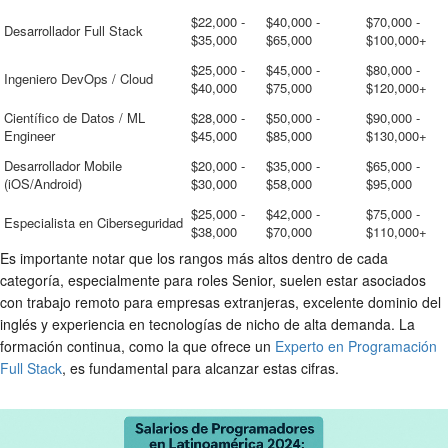
$22,000 -
$40,000 -
$70,000 -
Desarrollador Full Stack
$35,000
$65,000
$100,000+
$25,000 -
$45,000 -
$80,000 -
Ingeniero DevOps / Cloud
$40,000
$75,000
$120,000+
Científico de Datos / ML
$28,000 -
$50,000 -
$90,000 -
Engineer
$45,000
$85,000
$130,000+
Desarrollador Mobile
$20,000 -
$35,000 -
$65,000 -
(iOS/Android)
$30,000
$58,000
$95,000
$25,000 -
$42,000 -
$75,000 -
Especialista en Ciberseguridad
$38,000
$70,000
$110,000+
Es importante notar que los rangos más altos dentro de cada
categoría, especialmente para roles Senior, suelen estar asociados
con trabajo remoto para empresas extranjeras, excelente dominio del
inglés y experiencia en tecnologías de nicho de alta demanda. La
formación continua, como la que ofrece un
Experto en Programación
Full Stack
, es fundamental para alcanzar estas cifras.