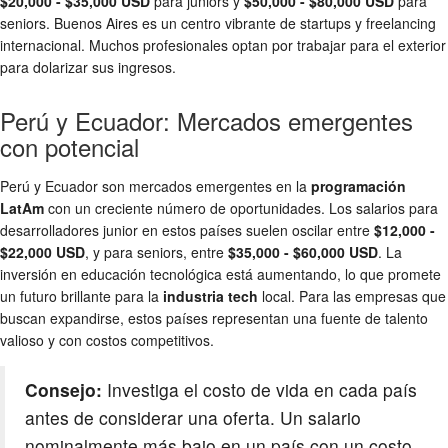
$20,000 - $35,000 USD
para juniors y
$50,000 - $80,000 USD
para
seniors. Buenos Aires es un centro vibrante de startups y freelancing
internacional. Muchos profesionales optan por trabajar para el exterior
para dolarizar sus ingresos.
Perú y Ecuador: Mercados emergentes
con potencial
Perú y Ecuador son mercados emergentes en la
programación
LatAm
con un creciente número de oportunidades. Los salarios para
desarrolladores junior en estos países suelen oscilar entre
$12,000 -
$22,000 USD
, y para seniors, entre
$35,000 - $60,000 USD
. La
inversión en educación tecnológica está aumentando, lo que promete
un futuro brillante para la
industria tech
local. Para las empresas que
buscan expandirse, estos países representan una fuente de talento
valioso y con costos competitivos.
Consejo:
Investiga el costo de vida en cada país
antes de considerar una oferta. Un salario
nominalmente más bajo en un país con un costo