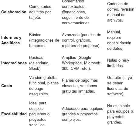
Comentarios
Cadenas de
Comentarios,
contextuales,
correo, revisión
Colaboración
adjuntos por
@menciones,
manual de
tarjeta.
seguimiento de
archivos.
conversaciones.
Manual,
Básico
Avanzado (paneles de
Informes y
requiere
(integraciones de
control, gráficos,
Analíticas
consolidación
terceros).
reportes de progreso).
de datos.
Básicas
Amplias (Google
Nulas o muy
Integraciones
(calendario,
Workspace, Microsoft
limitadas.
Slack).
365, CRM, etc.).
Versión gratuita
Gratuito (si ya
Planes de pago más
funcional, planes
se tienen
Costo
elevados, versiones
de pago
licencias de
gratuitas limitadas.
asequibles.
software).
Ideal para
No escalable
equipos
Adecuado para equipos
para equipos o
Escalabilidad
pequeños o
grandes y proyectos
proyectos
proyectos
complejos.
grandes.
sencillos.