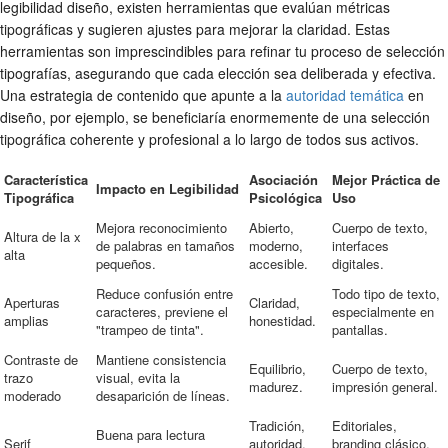
legibilidad diseño
, existen herramientas que evalúan métricas
tipográficas y sugieren ajustes para mejorar la claridad. Estas
herramientas son imprescindibles para refinar tu proceso de
selección
tipografías
, asegurando que cada elección sea deliberada y efectiva.
Una estrategia de contenido que apunte a la
autoridad temática
en
diseño, por ejemplo, se beneficiaría enormemente de una selección
tipográfica coherente y profesional a lo largo de todos sus activos.
Característica
Asociación
Mejor Práctica de
Impacto en Legibilidad
Tipográfica
Psicológica
Uso
Mejora reconocimiento
Abierto,
Cuerpo de texto,
Altura de la x
de palabras en tamaños
moderno,
interfaces
alta
pequeños.
accesible.
digitales.
Reduce confusión entre
Todo tipo de texto,
Aperturas
Claridad,
caracteres, previene el
especialmente en
amplias
honestidad.
"trampeo de tinta".
pantallas.
Contraste de
Mantiene consistencia
Equilibrio,
Cuerpo de texto,
trazo
visual, evita la
madurez.
impresión general.
moderado
desaparición de líneas.
Tradición,
Editoriales,
Buena para lectura
Serif
autoridad,
branding clásico,