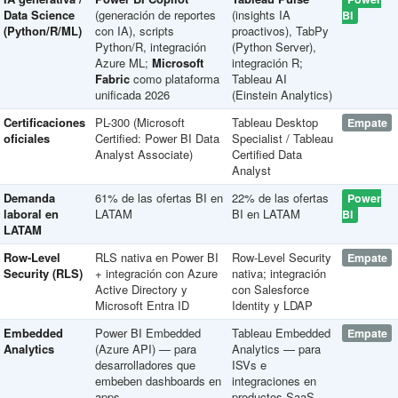
Data Science
(generación de reportes
(insights IA
BI
(Python/R/ML)
con IA), scripts
proactivos), TabPy
Python/R, integración
(Python Server),
Azure ML;
Microsoft
integración R;
Fabric
como plataforma
Tableau AI
unificada 2026
(Einstein Analytics)
Certificaciones
PL-300 (Microsoft
Tableau Desktop
Empate
oficiales
Certified: Power BI Data
Specialist / Tableau
Analyst Associate)
Certified Data
Analyst
Demanda
61% de las ofertas BI en
22% de las ofertas
Power
laboral en
LATAM
BI en LATAM
BI
LATAM
Row-Level
RLS nativa en Power BI
Row-Level Security
Empate
Security (RLS)
+ integración con Azure
nativa; integración
Active Directory y
con Salesforce
Microsoft Entra ID
Identity y LDAP
Embedded
Power BI Embedded
Tableau Embedded
Empate
Analytics
(Azure API) — para
Analytics — para
desarrolladores que
ISVs e
embeben dashboards en
integraciones en
apps
productos SaaS