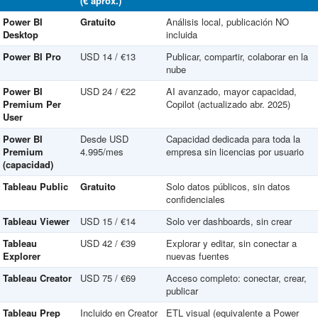
(€ aprox.)
Power BI
Gratuito
Análisis local, publicación NO
Desktop
incluida
Power BI Pro
USD 14 / €13
Publicar, compartir, colaborar en la
nube
Power BI
USD 24 / €22
AI avanzado, mayor capacidad,
Premium Per
Copilot (actualizado abr. 2025)
User
Power BI
Desde USD
Capacidad dedicada para toda la
Premium
4.995/mes
empresa sin licencias por usuario
(capacidad)
Tableau Public
Gratuito
Solo datos públicos, sin datos
confidenciales
Tableau Viewer
USD 15 / €14
Solo ver dashboards, sin crear
Tableau
USD 42 / €39
Explorar y editar, sin conectar a
Explorer
nuevas fuentes
Tableau Creator
USD 75 / €69
Acceso completo: conectar, crear,
publicar
Tableau Prep
Incluido en Creator
ETL visual (equivalente a Power