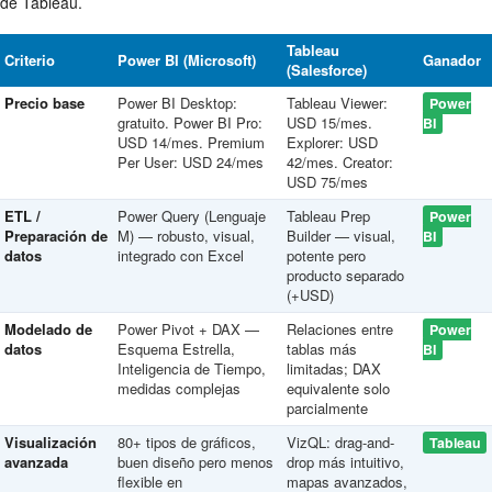
de Tableau.
Tableau
Criterio
Power BI (Microsoft)
Ganador
(Salesforce)
Precio base
Power BI Desktop:
Tableau Viewer:
Power
gratuito. Power BI Pro:
USD 15/mes.
BI
USD 14/mes. Premium
Explorer: USD
Per User: USD 24/mes
42/mes. Creator:
USD 75/mes
ETL /
Power Query (Lenguaje
Tableau Prep
Power
Preparación de
M) — robusto, visual,
Builder — visual,
BI
datos
integrado con Excel
potente pero
producto separado
(+USD)
Modelado de
Power Pivot + DAX —
Relaciones entre
Power
datos
Esquema Estrella,
tablas más
BI
Inteligencia de Tiempo,
limitadas; DAX
medidas complejas
equivalente solo
parcialmente
Visualización
80+ tipos de gráficos,
VizQL: drag-and-
Tableau
avanzada
buen diseño pero menos
drop más intuitivo,
flexible en
mapas avanzados,