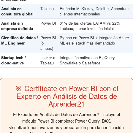
Analista en
Tableau
Estándar McKinsey, Deloitte, Accenture;
consultora global
clientes internacionales
Analista sin
Power BI
61% de las ofertas LATAM vs 22%
empresa definida
Tableau; menor inversión inicial
Científico de datos /
Power BI
Python en Power BI + integración Azure
ML Engineer
(o
ML es el stack más demandado
ambos)
Startup tech /
Looker o
Integración nativa con BigQuery,
cloud-native
Tableau
Snowflake o Salesforce
🎯 Certifícate en Power BI con el
Experto en Análisis de Datos de
Aprender21
El Experto en Análisis de Datos de Aprender21 incluye el
módulo Power BI completo: Power Query, DAX,
visualizaciones avanzadas y preparación para la certificación