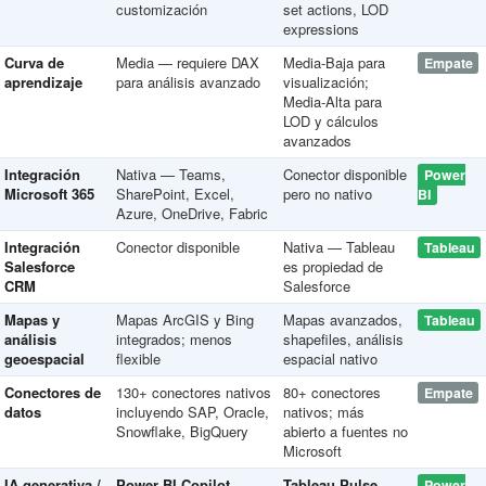
customización
set actions, LOD
expressions
Curva de
Media — requiere DAX
Media-Baja para
Empate
aprendizaje
para análisis avanzado
visualización;
Media-Alta para
LOD y cálculos
avanzados
Integración
Nativa — Teams,
Conector disponible
Power
Microsoft 365
SharePoint, Excel,
pero no nativo
BI
Azure, OneDrive, Fabric
Integración
Conector disponible
Nativa — Tableau
Tableau
Salesforce
es propiedad de
CRM
Salesforce
Mapas y
Mapas ArcGIS y Bing
Mapas avanzados,
Tableau
análisis
integrados; menos
shapefiles, análisis
geoespacial
flexible
espacial nativo
Conectores de
130+ conectores nativos
80+ conectores
Empate
datos
incluyendo SAP, Oracle,
nativos; más
Snowflake, BigQuery
abierto a fuentes no
Microsoft
IA generativa /
Power BI Copilot
Tableau Pulse
Power