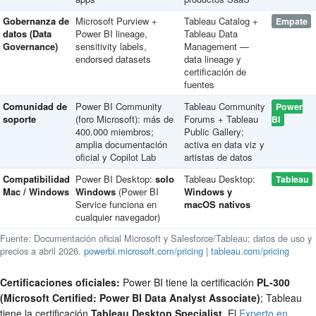
Gobernanza de
Microsoft Purview +
Tableau Catalog +
Empate
datos (Data
Power BI lineage,
Tableau Data
Governance)
sensitivity labels,
Management —
endorsed datasets
data lineage y
certificación de
fuentes
Comunidad de
Power BI Community
Tableau Community
Power
soporte
(foro Microsoft): más de
Forums + Tableau
BI
400.000 miembros;
Public Gallery;
amplia documentación
activa en data viz y
oficial y Copilot Lab
artistas de datos
Compatibilidad
Power BI Desktop:
solo
Tableau Desktop:
Tableau
Mac / Windows
Windows
(Power BI
Windows y
Service funciona en
macOS nativos
cualquier navegador)
Fuente: Documentación oficial Microsoft y Salesforce/Tableau; datos de uso y
precios a abril 2026.
powerbi.microsoft.com/pricing
|
tableau.com/pricing
Certificaciones oficiales:
Power BI tiene la certificación
PL-300
(Microsoft Certified: Power BI Data Analyst Associate)
; Tableau
tiene la certificación
Tableau Desktop Specialist
. El
Experto en