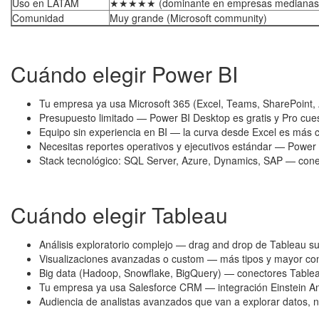
Uso en LATAM
★★★★★ (dominante en empresas medianas
Comunidad
Muy grande (Microsoft community)
Cuándo elegir Power BI
Tu empresa ya usa Microsoft 365 (Excel, Teams, SharePoint, A
Presupuesto limitado — Power BI Desktop es gratis y Pro cue
Equipo sin experiencia en BI — la curva desde Excel es más c
Necesitas reportes operativos y ejecutivos estándar — Power 
Stack tecnológico: SQL Server, Azure, Dynamics, SAP — cone
Cuándo elegir Tableau
Análisis exploratorio complejo — drag and drop de Tableau s
Visualizaciones avanzadas o custom — más tipos y mayor con
Big data (Hadoop, Snowflake, BigQuery) — conectores Table
Tu empresa ya usa Salesforce CRM — integración Einstein Ana
Audiencia de analistas avanzados que van a explorar datos, n