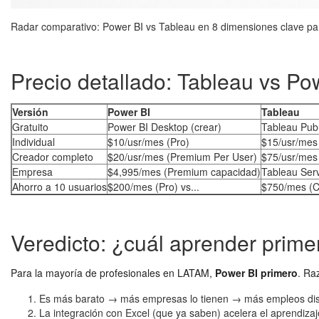
Radar comparativo: Power BI vs Tableau en 8 dimensiones clave 
Precio detallado: Tableau vs Po
Versión
Power BI
Tableau
Gratuito
Power BI Desktop (crear)
Tableau Publ
Individual
$10/usr/mes (Pro)
$15/usr/mes 
Creador completo
$20/usr/mes (Premium Per User)
$75/usr/mes 
Empresa
$4,995/mes (Premium capacidad)
Tableau Ser
Ahorro a 10 usuarios
$200/mes (Pro) vs...
$750/mes (C
Veredicto: ¿cuál aprender prim
Para la mayoría de profesionales en LATAM,
Power BI primero
. Ra
Es más barato → más empresas lo tienen → más empleos dis
La integración con Excel (que ya saben) acelera el aprendizaj