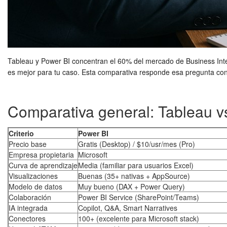
Tableau y Power BI concentran el 60% del mercado de Business Inte
es mejor para tu caso. Esta comparativa responde esa pregunta co
Comparativa general: Tableau v
Criterio
Power BI
Precio base
Gratis (Desktop) / $10/usr/mes (Pro)
Empresa propietaria
Microsoft
Curva de aprendizaje
Media (familiar para usuarios Excel)
Visualizaciones
Buenas (35+ nativas + AppSource)
Modelo de datos
Muy bueno (DAX + Power Query)
Colaboración
Power BI Service (SharePoint/Teams)
IA integrada
Copilot, Q&A, Smart Narratives
Conectores
100+ (excelente para Microsoft stack)