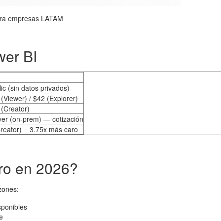
para empresas LATAM
wer BI
ic (sin datos privados)
(Viewer) / $42 (Explorer)
(Creator)
ver (on-prem) — cotización
reator) = 3.75x más caro
ero en 2026?
zones:
ponibles
e