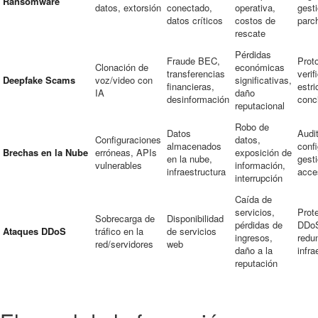
Ransomware
datos, extorsión
conectado,
operativa,
gest
datos críticos
costos de
parc
rescate
Pérdidas
Fraude BEC,
Prot
Clonación de
económicas
transferencias
verif
Deepfake Scams
voz/video con
significativas,
financieras,
estri
IA
daño
desinformación
conc
reputacional
Robo de
Datos
Audi
Configuraciones
datos,
almacenados
confi
Brechas en la Nube
erróneas, APIs
exposición de
en la nube,
gest
vulnerables
información,
infraestructura
acce
interrupción
Caída de
servicios,
Prot
Sobrecarga de
Disponibilidad
pérdidas de
DDo
Ataques DDoS
tráfico en la
de servicios
ingresos,
redu
red/servidores
web
daño a la
infra
reputación