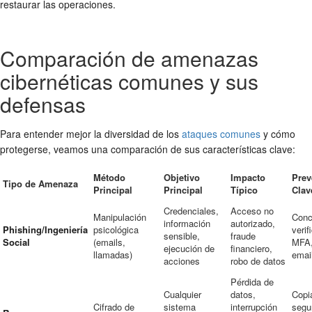
restaurar las operaciones.
Comparación de amenazas
cibernéticas comunes y sus
defensas
Para entender mejor la diversidad de los
ataques comunes
y cómo
protegerse, veamos una comparación de sus características clave:
Método
Objetivo
Impacto
Prev
Tipo de Amenaza
Principal
Principal
Típico
Clav
Credenciales,
Acceso no
Manipulación
Conc
información
autorizado,
Phishing/Ingeniería
psicológica
verif
sensible,
fraude
Social
(emails,
MFA, 
ejecución de
financiero,
llamadas)
emai
acciones
robo de datos
Pérdida de
Cualquier
datos,
Copi
Cifrado de
sistema
interrupción
segu