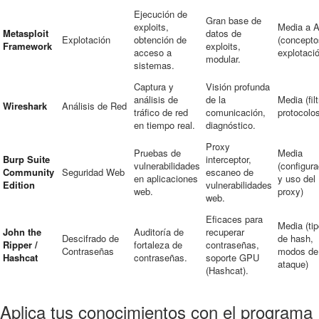
Ejecución de
Gran base de
exploits,
Media a A
Metasploit
datos de
Explotación
obtención de
(concepto
Framework
exploits,
acceso a
explotaci
modular.
sistemas.
Captura y
Visión profunda
análisis de
de la
Media (fil
Wireshark
Análisis de Red
tráfico de red
comunicación,
protocolo
en tiempo real.
diagnóstico.
Proxy
Pruebas de
Media
Burp Suite
interceptor,
vulnerabilidades
(configura
Community
Seguridad Web
escaneo de
en aplicaciones
y uso del
Edition
vulnerabilidades
web.
proxy)
web.
Eficaces para
Media (ti
John the
Auditoría de
recuperar
Descifrado de
de hash,
Ripper /
fortaleza de
contraseñas,
Contraseñas
modos de
Hashcat
contraseñas.
soporte GPU
ataque)
(Hashcat).
Aplica tus conocimientos con el programa