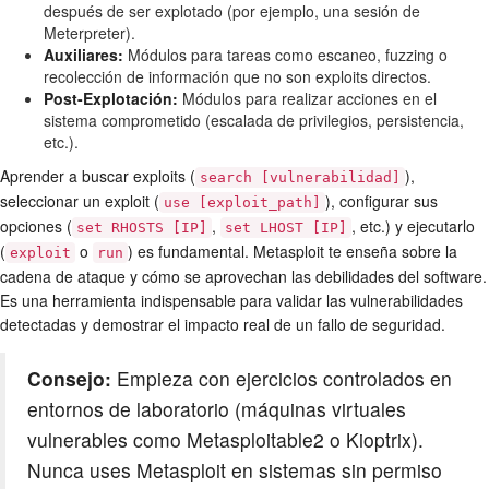
después de ser explotado (por ejemplo, una sesión de
Meterpreter).
Auxiliares:
Módulos para tareas como escaneo, fuzzing o
recolección de información que no son exploits directos.
Post-Explotación:
Módulos para realizar acciones en el
sistema comprometido (escalada de privilegios, persistencia,
etc.).
Aprender a buscar exploits (
),
search [vulnerabilidad]
seleccionar un exploit (
), configurar sus
use [exploit_path]
opciones (
,
, etc.) y ejecutarlo
set RHOSTS [IP]
set LHOST [IP]
(
o
) es fundamental. Metasploit te enseña sobre la
exploit
run
cadena de ataque y cómo se aprovechan las debilidades del software.
Es una herramienta indispensable para validar las vulnerabilidades
detectadas y demostrar el impacto real de un fallo de seguridad.
Consejo:
Empieza con ejercicios controlados en
entornos de laboratorio (máquinas virtuales
vulnerables como Metasploitable2 o Kioptrix).
Nunca uses Metasploit en sistemas sin permiso