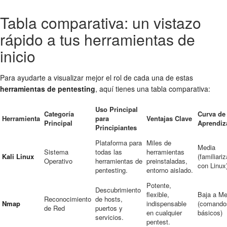
Tabla comparativa: un vistazo
rápido a tus herramientas de
inicio
Para ayudarte a visualizar mejor el rol de cada una de estas
herramientas de pentesting
, aquí tienes una tabla comparativa:
Uso Principal
Categoría
Curva de
Herramienta
para
Ventajas Clave
Principal
Aprendiz
Principiantes
Plataforma para
Miles de
Media
Sistema
todas las
herramientas
Kali Linux
(familiari
Operativo
herramientas de
preinstaladas,
con Linux
pentesting.
entorno aislado.
Potente,
Descubrimiento
flexible,
Baja a Me
Reconocimiento
de hosts,
Nmap
indispensable
(comando
de Red
puertos y
en cualquier
básicos)
servicios.
pentest.