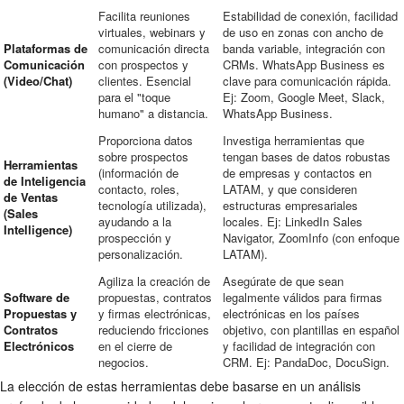
Facilita reuniones
Estabilidad de conexión, facilidad
virtuales, webinars y
de uso en zonas con ancho de
Plataformas de
comunicación directa
banda variable, integración con
Comunicación
con prospectos y
CRMs. WhatsApp Business es
(Video/Chat)
clientes. Esencial
clave para comunicación rápida.
para el "toque
Ej: Zoom, Google Meet, Slack,
humano" a distancia.
WhatsApp Business.
Proporciona datos
Investiga herramientas que
sobre prospectos
tengan bases de datos robustas
Herramientas
(información de
de empresas y contactos en
de Inteligencia
contacto, roles,
LATAM, y que consideren
de Ventas
tecnología utilizada),
estructuras empresariales
(Sales
ayudando a la
locales. Ej: LinkedIn Sales
Intelligence)
prospección y
Navigator, ZoomInfo (con enfoque
personalización.
LATAM).
Agiliza la creación de
Asegúrate de que sean
Software de
propuestas, contratos
legalmente válidos para firmas
Propuestas y
y firmas electrónicas,
electrónicas en los países
Contratos
reduciendo fricciones
objetivo, con plantillas en español
Electrónicos
en el cierre de
y facilidad de integración con
negocios.
CRM. Ej: PandaDoc, DocuSign.
La elección de estas herramientas debe basarse en un análisis