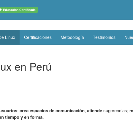
Educación Certificada
de Linux
Certificaciones
Metodología
Testimonios
Nues
nux en Perú
 usuarios
:
crea espacios de comunicación
,
atiende
sugerencias;
m
en tiempo y en forma.