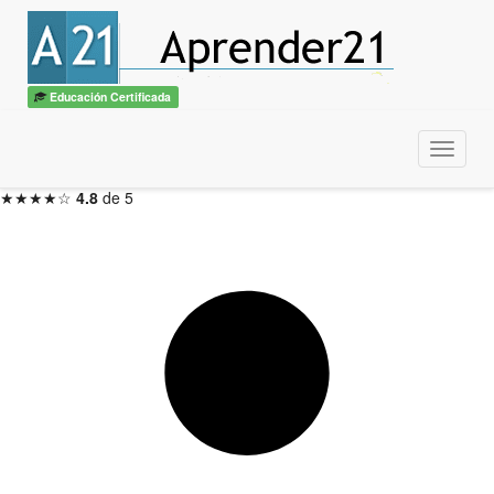
IA para la Oficina
con diploma
ITSS / CBTech
Educación Certificada
3 meses — Inicio en 48hs
Menu
Inscribirme ahora →
★★★★☆
4.8
de 5