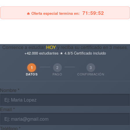
71:59:51
🔥 Oferta especial termina en:
Comience a estudiar
HOY
y reciba su certificado en 3 meses.
+42.000
estudiantes
·
★ 4.8/5
·
Certificado incluido
1
2
3
PAGO
CONFIRMACIÓN
DATOS
Nombre *
Email *
Teléfono *