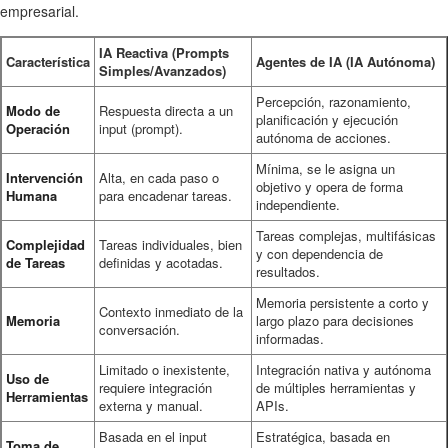
empresarial.
IA Reactiva (Prompts
Característica
Agentes de IA (IA Autónoma)
Simples/Avanzados)
Percepción, razonamiento,
Modo de
Respuesta directa a un
planificación y ejecución
Operación
input (prompt).
autónoma de acciones.
Mínima, se le asigna un
Intervención
Alta, en cada paso o
objetivo y opera de forma
Humana
para encadenar tareas.
independiente.
Tareas complejas, multifásicas
Complejidad
Tareas individuales, bien
y con dependencia de
de Tareas
definidas y acotadas.
resultados.
Memoria persistente a corto y
Contexto inmediato de la
Memoria
largo plazo para decisiones
conversación.
informadas.
Limitado o inexistente,
Integración nativa y autónoma
Uso de
requiere integración
de múltiples herramientas y
Herramientas
externa y manual.
APIs.
Basada en el input
Estratégica, basada en
Toma de