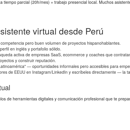
a tiempo parcial (20h/mes) + trabajo presencial local. Muchos asist
istente virtual desde Perú
 competencia pero buen volumen de proyectos hispanohablantes.
fil en inglés y portafolio sólido.
 + búsqueda activa de empresas SaaS, ecommerce y coaches que contrata
yectos y construir reputación.
Latinoamérica" — oportunidades informales pero accesibles para empe
ores de EEUU en Instagram/LinkedIn y escríbeles directamente — la ta
tual
s de herramientas digitales y comunicación profesional que te prepar