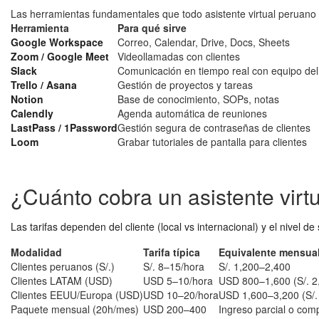
Las herramientas fundamentales que todo asistente virtual peruan
Herramienta
Para qué sirve
Google Workspace
Correo, Calendar, Drive, Docs, Sheets
Zoom / Google Meet
Videollamadas con clientes
Slack
Comunicación en tiempo real con equipo del 
Trello / Asana
Gestión de proyectos y tareas
Notion
Base de conocimiento, SOPs, notas
Calendly
Agenda automática de reuniones
LastPass / 1Password
Gestión segura de contraseñas de clientes
Loom
Grabar tutoriales de pantalla para clientes
¿Cuánto cobra un asistente virt
Las tarifas dependen del cliente (local vs internacional) y el nivel de 
Modalidad
Tarifa típica
Equivalente mensual
Clientes peruanos (S/.)
S/. 8–15/hora
S/. 1,200–2,400
Clientes LATAM (USD)
USD 5–10/hora
USD 800–1,600 (S/. 2
Clientes EEUU/Europa (USD)
USD 10–20/hora
USD 1,600–3,200 (S/.
Paquete mensual (20h/mes)
USD 200–400
Ingreso parcial o com