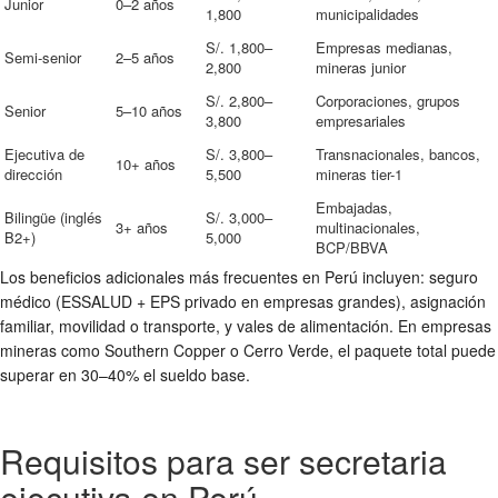
Junior
0–2 años
1,800
municipalidades
S/. 1,800–
Empresas medianas,
Semi-senior
2–5 años
2,800
mineras junior
S/. 2,800–
Corporaciones, grupos
Senior
5–10 años
3,800
empresariales
Ejecutiva de
S/. 3,800–
Transnacionales, bancos,
10+ años
dirección
5,500
mineras tier-1
Embajadas,
Bilingüe (inglés
S/. 3,000–
3+ años
multinacionales,
B2+)
5,000
BCP/BBVA
Los beneficios adicionales más frecuentes en Perú incluyen: seguro
médico (ESSALUD + EPS privado en empresas grandes), asignación
familiar, movilidad o transporte, y vales de alimentación. En empresas
mineras como Southern Copper o Cerro Verde, el paquete total puede
superar en 30–40% el sueldo base.
Requisitos para ser secretaria
ejecutiva en Perú