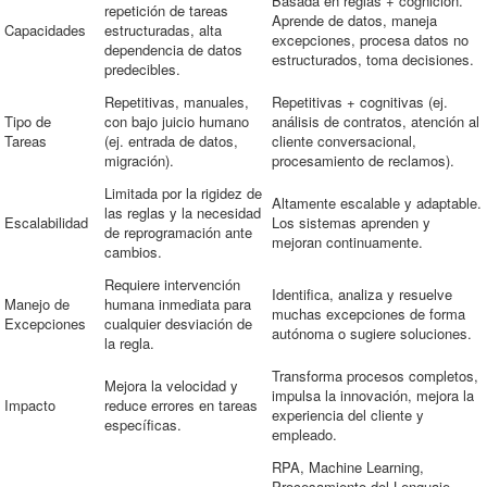
Basada en reglas + cognición.
repetición de tareas
Aprende de datos, maneja
Capacidades
estructuradas, alta
excepciones, procesa datos no
dependencia de datos
estructurados, toma decisiones.
predecibles.
Repetitivas, manuales,
Repetitivas + cognitivas (ej.
Tipo de
con bajo juicio humano
análisis de contratos, atención al
Tareas
(ej. entrada de datos,
cliente conversacional,
migración).
procesamiento de reclamos).
Limitada por la rigidez de
Altamente escalable y adaptable.
las reglas y la necesidad
Escalabilidad
Los sistemas aprenden y
de reprogramación ante
mejoran continuamente.
cambios.
Requiere intervención
Identifica, analiza y resuelve
Manejo de
humana inmediata para
muchas excepciones de forma
Excepciones
cualquier desviación de
autónoma o sugiere soluciones.
la regla.
Transforma procesos completos,
Mejora la velocidad y
impulsa la innovación, mejora la
Impacto
reduce errores en tareas
experiencia del cliente y
específicas.
empleado.
RPA, Machine Learning,
Procesamiento del Lenguaje