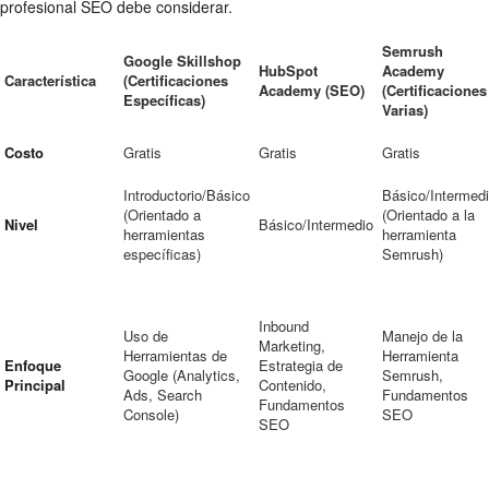
profesional SEO debe considerar.
Semrush
Google Skillshop
HubSpot
Academy
Característica
(Certificaciones
Academy (SEO)
(Certificaciones
Específicas)
Varias)
Costo
Gratis
Gratis
Gratis
Introductorio/Básico
Básico/Intermed
(Orientado a
(Orientado a la
Nivel
Básico/Intermedio
herramientas
herramienta
específicas)
Semrush)
Inbound
Uso de
Manejo de la
Marketing,
Herramientas de
Herramienta
Enfoque
Estrategia de
Google (Analytics,
Semrush,
Principal
Contenido,
Ads, Search
Fundamentos
Fundamentos
Console)
SEO
SEO