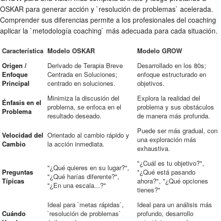
OSKAR para generar acción y `resolución de problemas` acelerada.
Comprender sus diferencias permite a los profesionales del coaching
aplicar la `metodología coaching` más adecuada para cada situación.
Característica
Modelo OSKAR
Modelo GROW
Origen /
Derivado de Terapia Breve
Desarrollado en los 80s;
Enfoque
Centrada en Soluciones;
enfoque estructurado en
Principal
centrado en soluciones.
objetivos.
Minimiza la discusión del
Explora la realidad del
Énfasis en el
problema, se enfoca en el
problema y sus obstáculos
Problema
resultado deseado.
de manera más profunda.
Puede ser más gradual, con
Velocidad del
Orientado al cambio rápido y
una exploración más
Cambio
la acción inmediata.
exhaustiva.
"¿Cuál es tu objetivo?",
"¿Qué quieres en su lugar?",
Preguntas
"¿Qué está pasando
"¿Qué harías diferente?",
Típicas
ahora?", "¿Qué opciones
"¿En una escala...?"
tienes?"
Ideal para `metas rápidas`,
Ideal para un análisis más
Cuándo
`resolución de problemas`
profundo, desarrollo