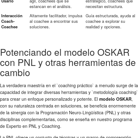
Usarlo
ágil, coachees que se
estratégico, coachees que
estancan en el análisis.
necesitan estructura.
Interacción
Altamente facilitador, impulsa
Guía estructurada, ayuda al
Coach-
al coachee a encontrar sus
coachee a explorar su
Coachee
soluciones.
realidad y opciones.
Potenciando el modelo OSKAR
con PNL y otras herramientas de
cambio
La verdadera maestría en el `coaching práctico` a menudo surge de la
capacidad de integrar diversas herramientas y `metodología coaching`
para crear un enfoque personalizado y potente. El
modelo OSKAR
,
con su naturaleza centrada en soluciones, se beneficia enormemente
de la sinergia con la Programación Neuro-Lingüística (PNL) y otras
disciplinas complementarias, como se enseña en nuestro programa
de Experto en PNL y Coaching.
La PNL ofrece un conjunto de técnicas y un marco de comprensión