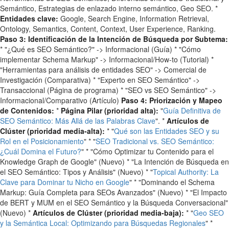
Semántico, Estrategias de enlazado interno semántico, Geo SEO. *
Entidades clave:
Google, Search Engine, Information Retrieval,
Ontology, Semantics, Content, Context, User Experience, Ranking.
Paso 3: Identificación de la Intención de Búsqueda por Subtema:
* "¿Qué es SEO Semántico?" -> Informacional (Guía) * "Cómo
implementar Schema Markup" -> Informacional/How-to (Tutorial) *
"Herramientas para análisis de entidades SEO" -> Comercial de
Investigación (Comparativa) * "Experto en SEO Semántico" ->
Transaccional (Página de programa) * "SEO vs SEO Semántico" ->
Informacional/Comparativo (Artículo)
Paso 4: Priorización y Mapeo
de Contenidos:
*
Página Pilar (prioridad alta):
"
Guía Definitiva de
SEO Semántico: Más Allá de las Palabras Clave
". *
Artículos de
Clúster (prioridad media-alta):
* "
Qué son las Entidades SEO y su
Rol en el Posicionamiento
" * "
SEO Tradicional vs. SEO Semántico:
¿Cuál Domina el Futuro?
" * "Cómo Optimizar tu Contenido para el
Knowledge Graph de Google" (Nuevo) * "La Intención de Búsqueda en
el SEO Semántico: Tipos y Análisis" (Nuevo) * "
Topical Authority: La
Clave para Dominar tu Nicho en Google
" * "Dominando el Schema
Markup: Guía Completa para SEOs Avanzados" (Nuevo) * "El Impacto
de BERT y MUM en el SEO Semántico y la Búsqueda Conversacional"
(Nuevo) *
Artículos de Clúster (prioridad media-baja):
* "
Geo SEO
y la Semántica Local: Optimizando para Búsquedas Regionales
" *