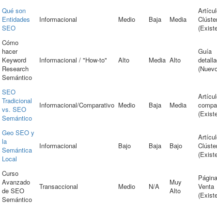
Qué son
Artícu
Entidades
Informacional
Medio
Baja
Media
Clúste
SEO
(Exist
Cómo
hacer
Guía
Keyword
Informacional / "How-to"
Alto
Media
Alto
detall
Research
(Nuevo
Semántico
SEO
Artícu
Tradicional
Informacional/Comparativo
Medio
Baja
Media
compar
vs. SEO
(Exist
Semántico
Geo SEO y
Artícu
la
Informacional
Bajo
Baja
Bajo
Clúste
Semántica
(Exist
Local
Curso
Página
Avanzado
Muy
Transaccional
Medio
N/A
Venta
de SEO
Alto
(Exist
Semántico