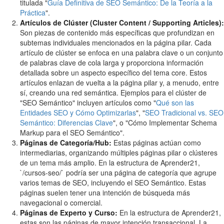
titulada "
Guía Definitiva de SEO Semántico: De la Teoría a la
Práctica
".
Artículos de Clúster (Cluster Content / Supporting Articles):
Son piezas de contenido más específicas que profundizan en
subtemas individuales mencionados en la página pilar. Cada
artículo de clúster se enfoca en una palabra clave o un conjunto
de palabras clave de cola larga y proporciona información
detallada sobre un aspecto específico del tema core. Estos
artículos enlazan de vuelta a la página pilar y, a menudo, entre
sí, creando una red semántica. Ejemplos para el clúster de
"SEO Semántico" incluyen artículos como "
Qué son las
Entidades SEO y Cómo Optimizarlas
", "
SEO Tradicional vs. SEO
Semántico: Diferencias Clave
", o "Cómo Implementar Schema
Markup para el SEO Semántico".
Páginas de Categoría/Hub:
Estas páginas actúan como
intermediarias, organizando múltiples páginas pilar o clústeres
de un tema más amplio. En la estructura de Aprender21,
`/cursos-seo/` podría ser una página de categoría que agrupe
varios temas de SEO, incluyendo el SEO Semántico. Estas
páginas suelen tener una intención de búsqueda más
navegacional o comercial.
Páginas de Experto y Curso:
En la estructura de Aprender21,
estas son las páginas de mayor intención transaccional. La