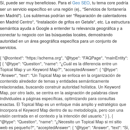
Sí, puede ser muy beneficioso. Para el
Geo SEO
, tu tema core podría
ser un servicio específico en una región (ej., "Servicios de fontanería
en Madrid"). Los subtemas podrían ser "Reparación de calentadores
en Madrid Centro", "Instalación de grifos en Getafe", etc. La estructura
semántica ayuda a Google a entender tu relevancia geográfica y a
conectar tu negocio con las búsquedas locales, demostrando
autoridad en un área geográfica específica para un conjunto de
servicios.
{ "@context": "https://schema.org", "@type": "FAQPage", "mainEntity":
[ { "@type": "Question", "name": "¿Cuál es la diferencia entre un
Topical Map y un Keyword Map?", "acceptedAnswer": { "@type":
"Answer", "text": "Un Topical Map se enfoca en la organización de
contenido alrededor de temas y entidades semánticamente
relacionadas, buscando construir autoridad holística. Un Keyword
Map, por otro lado, se centra en la asignación de palabras clave
individuales a páginas específicas, optimizando para consultas
exactas. El Topical Map es un enfoque más amplio y estratégico que
incorpora el Keyword Map dentro de su metodología, pero con una
visión centrada en el contexto y la intención del usuario." } }, {
"@type": "Question", "name": "¿Necesito un Topical Map si mi sitio
web es pequeño?", "acceptedAnswer": { "@type": "Answer", "text": "Sí,