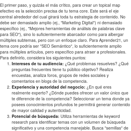
El primer paso, y quizás el más crítico, para crear un topical map
efectivo es la selección precisa de tu tema core. Este será el eje
central alrededor del cual girará toda tu estrategia de contenido. No
debe ser demasiado amplio (ej., "Marketing Digital") ni demasiado
específico (ej., "Mejores herramientas de análisis de palabras clave
para SEO"), sino lo suficientemente abarcador como para albergar
múltiples subtemas, pero con un enfoque claro. Para Aprender21, un
tema core podría ser "SEO Semántico", lo suficientemente amplio
para múltiples artículos, pero específico para atraer a profesionales.
Para definirlo, considera los siguientes puntos:
Intereses de tu audiencia:
¿Qué problemas resuelves? ¿Qué
preguntas frecuentes tiene tu público objetivo? Realiza
encuestas, analiza foros, grupos de redes sociales y
comentarios en blogs de la competencia.
Experiencia y autoridad del negocio:
¿En qué eres
realmente experto? ¿Dónde puedes ofrecer un valor único que
te diferencie de la competencia? Seleccionar un tema donde ya
posees conocimientos profundos te permitirá generar contenido
de mayor calidad y autenticidad.
Potencial de búsqueda:
Utiliza herramientas de keyword
research para identificar temas con un volumen de búsqueda
significativo y una competencia manejable. Busca "semillas" de