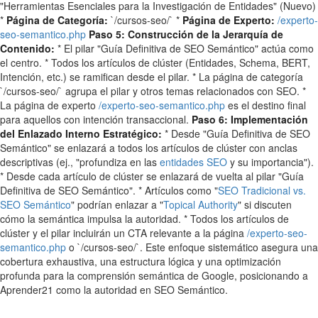
"Herramientas Esenciales para la Investigación de Entidades" (Nuevo)
*
Página de Categoría:
`/cursos-seo/` *
Página de Experto:
/experto-
seo-semantico.php
Paso 5: Construcción de la Jerarquía de
Contenido:
* El pilar "Guía Definitiva de SEO Semántico" actúa como
el centro. * Todos los artículos de clúster (Entidades, Schema, BERT,
Intención, etc.) se ramifican desde el pilar. * La página de categoría
`/cursos-seo/` agrupa el pilar y otros temas relacionados con SEO. *
La página de experto
/experto-seo-semantico.php
es el destino final
para aquellos con intención transaccional.
Paso 6: Implementación
del Enlazado Interno Estratégico:
* Desde "Guía Definitiva de SEO
Semántico" se enlazará a todos los artículos de clúster con anclas
descriptivas (ej., "profundiza en las
entidades SEO
y su importancia").
* Desde cada artículo de clúster se enlazará de vuelta al pilar "Guía
Definitiva de SEO Semántico". * Artículos como "
SEO Tradicional vs.
SEO Semántico
" podrían enlazar a "
Topical Authority
" si discuten
cómo la semántica impulsa la autoridad. * Todos los artículos de
clúster y el pilar incluirán un CTA relevante a la página
/experto-seo-
semantico.php
o `/cursos-seo/`. Este enfoque sistemático asegura una
cobertura exhaustiva, una estructura lógica y una optimización
profunda para la comprensión semántica de Google, posicionando a
Aprender21 como la autoridad en SEO Semántico.