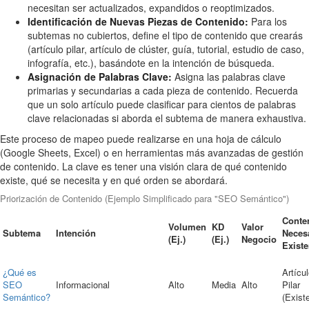
necesitan ser actualizados, expandidos o reoptimizados.
Identificación de Nuevas Piezas de Contenido:
Para los
subtemas no cubiertos, define el tipo de contenido que crearás
(artículo pilar, artículo de clúster, guía, tutorial, estudio de caso,
infografía, etc.), basándote en la intención de búsqueda.
Asignación de Palabras Clave:
Asigna las palabras clave
primarias y secundarias a cada pieza de contenido. Recuerda
que un solo artículo puede clasificar para cientos de palabras
clave relacionadas si aborda el subtema de manera exhaustiva.
Este proceso de mapeo puede realizarse en una hoja de cálculo
(Google Sheets, Excel) o en herramientas más avanzadas de gestión
de contenido. La clave es tener una visión clara de qué contenido
existe, qué se necesita y en qué orden se abordará.
Priorización de Contenido (Ejemplo Simplificado para "SEO Semántico")
Conte
Volumen
KD
Valor
Subtema
Intención
Necesa
(Ej.)
(Ej.)
Negocio
Existe
¿Qué es
Artícu
SEO
Informacional
Alto
Media
Alto
Pilar
Semántico?
(Exist