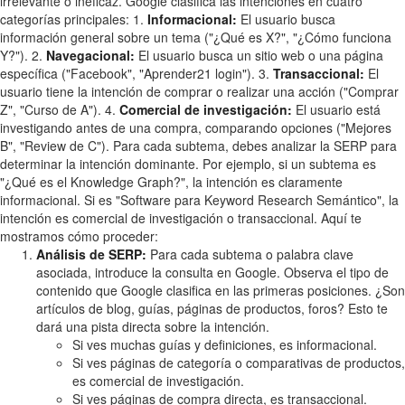
irrelevante o ineficaz. Google clasifica las intenciones en cuatro
categorías principales: 1.
Informacional:
El usuario busca
información general sobre un tema ("¿Qué es X?", "¿Cómo funciona
Y?"). 2.
Navegacional:
El usuario busca un sitio web o una página
específica ("Facebook", "Aprender21 login"). 3.
Transaccional:
El
usuario tiene la intención de comprar o realizar una acción ("Comprar
Z", "Curso de A"). 4.
Comercial de investigación:
El usuario está
investigando antes de una compra, comparando opciones ("Mejores
B", "Review de C"). Para cada subtema, debes analizar la SERP para
determinar la intención dominante. Por ejemplo, si un subtema es
"¿Qué es el Knowledge Graph?", la intención es claramente
informacional. Si es "Software para Keyword Research Semántico", la
intención es comercial de investigación o transaccional. Aquí te
mostramos cómo proceder:
Análisis de SERP:
Para cada subtema o palabra clave
asociada, introduce la consulta en Google. Observa el tipo de
contenido que Google clasifica en las primeras posiciones. ¿Son
artículos de blog, guías, páginas de productos, foros? Esto te
dará una pista directa sobre la intención.
Si ves muchas guías y definiciones, es informacional.
Si ves páginas de categoría o comparativas de productos,
es comercial de investigación.
Si ves páginas de compra directa, es transaccional.