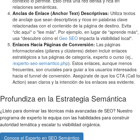
contexto lo permite. Esto crea una red densa y rica en
relaciones semánticas.
Anclas de Enlace (Anchor Text) Descriptivas:
Utiliza textos
de anclaje que sean descriptivos y ricos en palabras clave
relacionadas con el contenido de la página de destino. Evita
"clic aquí" o "lee más". Por ejemplo, en lugar de "aprende más",
usa "descubre cómo el
Geo SEO
impacta la visibilidad local".
Enlaces Hacia Páginas de Conversión:
Las páginas
informacionales (pilares y clústeres) deben incluir enlaces
estratégicos a tus páginas de categoría, experto o curso (ej.,
/experto-seo-semantico.php
). Estos enlaces, aunque menos
frecuentes, son cruciales para guiar a los usuarios interesados
hacia el funnel de conversión. Asegúrate de que los CTA (Call to
Action) sean claros y la intención de los enlaces sea evidente.
Profundiza en la Estrategia Semántica
¿Listo para dominar las técnicas más avanzadas de SEO? Nuestro
programa de experto te equipa con las habilidades para construir
autoridad temática y escalar tu visibilidad orgánica.
Conoce el Experto en SEO Semántico