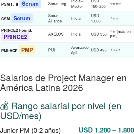
Inicial–
USD
Scrum
Scrum.org
⭐⭐⭐⭐
PSM I / II
Medio
150–250
Scrum
USD
Scrum
Inicial
⭐⭐⭐
CSM
Alliance
1.000
PRINCE2 Found.
⭐⭐ (más en
AXELOS
Inicial
USD 350
PRINCE2
ES)
Avanzado
PMP
PMI
USD 495
⭐⭐⭐⭐
PMI-ACP
ágil
Salarios de Project Manager en
América Latina 2026
💰 Rango salarial por nivel (en
USD/mes)
Junior PM (0-2 años)
USD 1.200 – 1.800