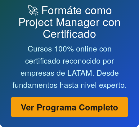
🚀 Formáte como
Project Manager con
Certificado
Cursos 100% online con
certificado reconocido por
empresas de LATAM. Desde
fundamentos hasta nivel experto.
Ver Programa Completo