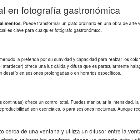
cial en fotografía gastronómica
 alimentos
. Puede transformar un plato ordinario en una obra de arte v
ficial es clave para cualquier fotógrafo gastronómico.
 menudo la preferida por su suavidad y capacidad para realzar los colo
tardecer) ofrece una luz cálida y difusa que es particularmente halag
un desafío en sesiones prolongadas o en horarios específicos.
s continuas) ofrece un control total. Puedes manipular la intensidad, la 
 reproducibilidad son esenciales, o para sesiones nocturnas. Aunque req
to cerca de una ventana y utiliza un difusor entre la vent
yudará a rellenar las sombras, dando un aspecto más uni