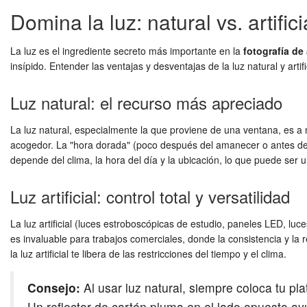
Domina la luz: natural vs. artifi
La luz es el ingrediente secreto más importante en la
fotografía de
insípido. Entender las ventajas y desventajas de la luz natural y arti
Luz natural: el recurso más apreciado
La luz natural, especialmente la que proviene de una ventana, es a
acogedor. La "hora dorada" (poco después del amanecer o antes del a
depende del clima, la hora del día y la ubicación, lo que puede ser 
Luz artificial: control total y versatilidad
La luz artificial (luces estroboscópicas de estudio, paneles LED, luce
es invaluable para trabajos comerciales, donde la consistencia y la
la luz artificial te libera de las restricciones del tiempo y el clima.
Consejo:
Al usar luz natural, siempre coloca tu pla
Un reflector de cartón pluma en el lado opuesto a