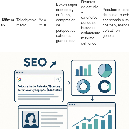
Retratos
Bokeh súper
de estudio
cremoso y
Requiere much
y
artístico,
distancia, pued
exteriores
135mm
Teleobjetivo
f/2 o
compresión
ser pesado y m
donde se
f/2
medio
f/1.8
de
costoso, meno
busca un
perspectiva
versátil en
aislamiento
extrema,
general.
máximo
gran nitidez.
del fondo.