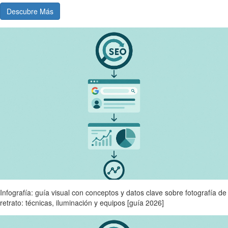
Descubre Más
Infografía: guía visual con conceptos y datos clave sobre fotografía de
retrato: técnicas, iluminación y equipos [guía 2026]