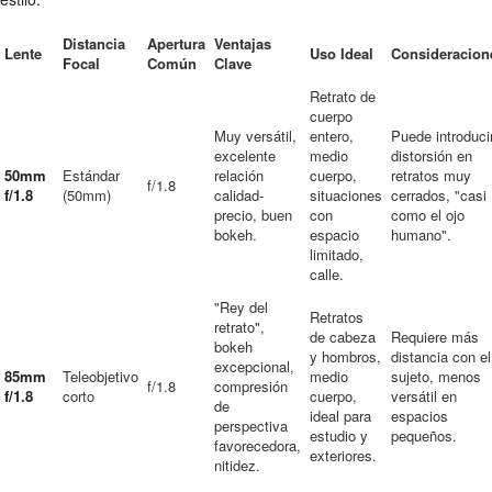
Distancia
Apertura
Ventajas
Lente
Uso Ideal
Consideracion
Focal
Común
Clave
Retrato de
cuerpo
Muy versátil,
entero,
Puede introduci
excelente
medio
distorsión en
50mm
Estándar
relación
cuerpo,
retratos muy
f/1.8
f/1.8
(50mm)
calidad-
situaciones
cerrados, "casi
precio, buen
con
como el ojo
bokeh.
espacio
humano".
limitado,
calle.
"Rey del
Retratos
retrato",
de cabeza
Requiere más
bokeh
y hombros,
distancia con el
excepcional,
85mm
Teleobjetivo
medio
sujeto, menos
f/1.8
compresión
f/1.8
corto
cuerpo,
versátil en
de
ideal para
espacios
perspectiva
estudio y
pequeños.
favorecedora,
exteriores.
nitidez.