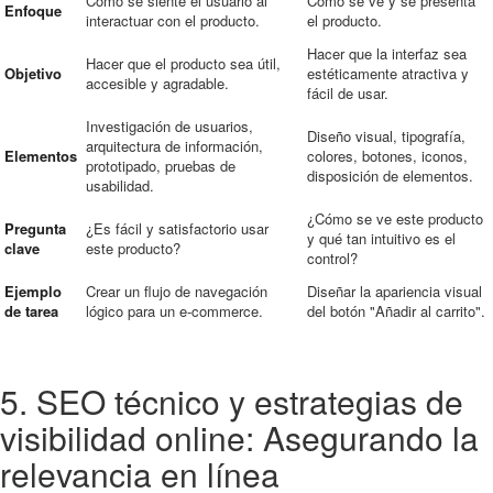
Cómo se siente el usuario al
Cómo se ve y se presenta
Enfoque
interactuar con el producto.
el producto.
Hacer que la interfaz sea
Hacer que el producto sea útil,
Objetivo
estéticamente atractiva y
accesible y agradable.
fácil de usar.
Investigación de usuarios,
Diseño visual, tipografía,
arquitectura de información,
Elementos
colores, botones, iconos,
prototipado, pruebas de
disposición de elementos.
usabilidad.
¿Cómo se ve este producto
Pregunta
¿Es fácil y satisfactorio usar
y qué tan intuitivo es el
clave
este producto?
control?
Ejemplo
Crear un flujo de navegación
Diseñar la apariencia visual
de tarea
lógico para un e-commerce.
del botón "Añadir al carrito".
5. SEO técnico y estrategias de
visibilidad online: Asegurando la
relevancia en línea