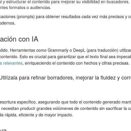
 y estructurar el contenido para mejorar su visibilidad en buscadores.
tes formatos o audiencias.
dicaciones (prompts) para obtener resultados cada vez más precisos y cr
odernos.
zación con IA
pulido. Herramientas como Grammarly o DeepL (para traducción) utiliza
l contenido. Esto es crucial para garantizar que el texto final sea impe
s relevantes
, enriqueciendo el contenido con hechos y cifras precisas.
tilízala para refinar borradores, mejorar la fluidez y cor
escritura específico, asegurando que todo el contenido generado man
ecesitan producir grandes volúmenes de contenido sin sacrificar la cal
s rápida, eficiente y de mayor impacto.
iva