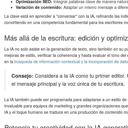
Optimización SEO:
Integrar palabras clave de manera natural
Variación de contenido:
Adaptar un mismo mensaje a diferen
La clave está en aprender a "conversar" con la IA, refinando las in
convirtiendo en una competencia fundamental para los escritores m
Más allá de la escritura: edición y optimi
La IA no solo asiste en la generación de texto, sino también en su 
mejoras de estilo, verificar la coherencia y hasta evaluar el tono de
en la
búsqueda de información contextual y la incorporación de dato
Consejo:
Considera a la IA como tu primer editor. U
el mensaje principal y la voz única de tu escritura.
La IA también puede ser programada para adaptarse a un estilo de 
invaluable para equipos de marketing y grandes organizaciones que n
IA y el toque humano se traduce en una producción de contenido má
Potencia tu creatividad con la IA generat