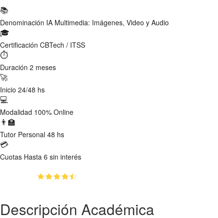
📚
Denominación
IA Multimedia: Imágenes, Video y Audio
🎓
Certificación
CBTech / ITSS
⏱
Duración
2 meses
🚀
Inicio
24/48 hs
💻
Modalidad
100% Online
👨‍🏫
Tutor
Personal 48 hs
💳
Cuotas
Hasta 6 sin interés
(4.5)
👥
150
estudiantes inscriptos
Descripción Académica