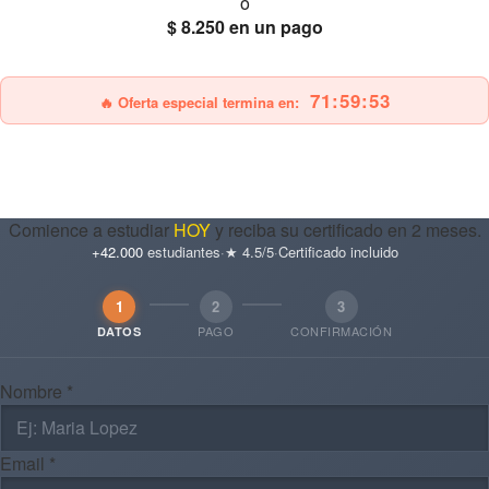
ó
$ 8.250
en un pago
25% OFF
Envío gratis
71:59:51
🔥 Oferta especial termina en:
Comience a estudiar
HOY
y reciba su certificado en 2 meses.
+42.000
estudiantes
·
★ 4.5/5
·
Certificado incluido
1
2
3
PAGO
CONFIRMACIÓN
DATOS
Nombre *
Email *