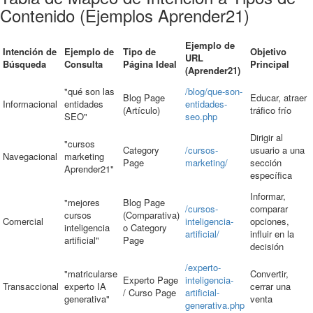
Contenido (Ejemplos Aprender21)
Ejemplo de
Intención de
Ejemplo de
Tipo de
Objetivo
URL
Búsqueda
Consulta
Página Ideal
Principal
(Aprender21)
"qué son las
/blog/que-son-
Blog Page
Educar, atraer
Informacional
entidades
entidades-
(Artículo)
tráfico frío
SEO"
seo.php
Dirigir al
"cursos
Category
/cursos-
usuario a una
Navegacional
marketing
Page
marketing/
sección
Aprender21"
específica
Informar,
"mejores
Blog Page
/cursos-
comparar
cursos
(Comparativa)
Comercial
inteligencia-
opciones,
inteligencia
o Category
artificial/
influir en la
artificial"
Page
decisión
/experto-
"matricularse
Convertir,
Experto Page
inteligencia-
Transaccional
experto IA
cerrar una
/ Curso Page
artificial-
generativa"
venta
generativa.php