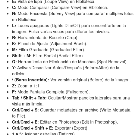
E:
Vista de lupa (Loupe View) en Biblioteca.
C:
Modo Comparar (Compare View) en Biblioteca.
N:
Modo Encuesta (Survey View) para comparar múltiples fotos
en Biblioteca.
L:
Luces apagadas (Lights Dim/Off) para concentrarte en la
imagen. Pulsa varias veces para diferentes niveles.
R:
Herramienta de Recorte (Crop).
K:
Pincel de Ajuste (Adjustment Brush).
M:
Filtro Graduado (Graduated Filter).
Shift + M:
Filtro Radial (Radial Filter).
Q:
Herramienta de Eliminación de Manchas (Spot Removal).
Y:
Activar/Desactivar Antes/Después (Before/After) de la
edición.
\ (Barra invertida):
Ver versión original (Before) de la imagen.
Z:
Zoom a 1:1.
F:
Modo Pantalla Completa (Fullscreen).
Tab / Shift + Tab:
Ocultar/Mostrar paneles laterales para una
vista más limpia.
Ctrl/Cmd + S:
Guardar metadatos en archivo (Write Metadata
to File).
Ctrl/Cmd + E:
Editar en Photoshop (Edit In Photoshop).
Ctrl/Cmd + Shift + E:
Exportar (Export).
1 a 5:
Asignar estrellas (Ratings).