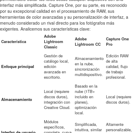
interfaz más simplificada. Capture One, por su parte, es reconocido
por su excepcional calidad en el procesamiento de RAW, sus
herramientas de color avanzadas y su personalización de interfaz, a
menudo considerado un rival directo para los fotógrafos más
exigentes. Analicemos sus características clave:
Adobe
Adobe
Capture One
Característica
Lightroom
Lightroom CC
Pro
Classic
Gestión de
Edición RAW
Almacenamiento
catálogo local,
de alta
en la nube,
Enfoque principal
edición
calidad, flujo
sincronización
avanzada en
de trabajo
multidispositivo.
escritorio.
profesional.
Basado en la
Local (requiere
nube (1TB+
discos duros),
incluido en
Local (requiere
Almacenamiento
integración con
planes),
discos duros).
Creative Cloud.
optimización
local.
Módulos
Simplificada,
Altamente
específicos,
intuitiva, similar
personalizable,
Interfaz de usuario
completa, curva