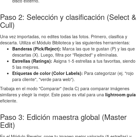
disco externo.
Paso 2: Selección y clasificación (Select &
Cull)
Una vez importadas, no edites todas las fotos. Primero, clasifica y
descarta. Utiliza el Módulo Biblioteca y las siguientes herramientas:
Banderas (Pick/Reject):
Marca las que te gustan (P) y las que
descartas (X). Luego, filtra por "Rejected" y elimínalas.
Estrellas (Ratings):
Asigna 1-5 estrellas a tus favoritas, siendo
5 las mejores.
Etiquetas de color (Color Labels):
Para categorizar (ej. "rojo
para cliente", "verde para web").
Trabaja en el modo "Comparar" (tecla C) para comparar imágenes
similares y elegir la mejor. Este paso es vital para una
lightroom guía
eficiente.
Paso 3: Edición maestra global (Master
Edit)
En el Módulo Revelar, coge tu imagen mejor valorada (5 estrellas) y