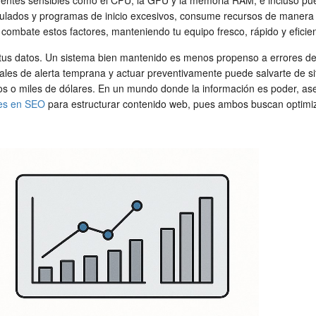
onentes sensibles como el CPU, la GPU y la memoria RAM, e incluso pue
lados y programas de inicio excesivos, consume recursos de manera in
combate estos factores, manteniendo tu equipo fresco, rápido y eficien
 de tus datos. Un sistema bien mantenido es menos propenso a errores de
ñales de alerta temprana y actuar preventivamente puede salvarte de s
s o miles de dólares. En un mundo donde la información es poder, ase
des en SEO
para estructurar contenido web, pues ambos buscan optimiza