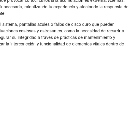
de provocar cortocircuitos si la acumulación es extrema. Además,
necesaria, ralentizando tu experiencia y afectando la respuesta de
te.
l sistema, pantallas azules o fallos de disco duro que pueden
ituaciones costosas y estresantes, como la necesidad de recurrir a
gurar su integridad a través de prácticas de mantenimiento y
r la interconexión y funcionalidad de elementos vitales dentro de