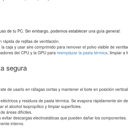
l uso de tu PC. Sin embargo, podemos establecer una guía general:
 rápida de rejillas de ventilación.
r la caja y usar aire comprimido para remover el polvo visible de venti
ipadores del CPU y la GPU para
reemplazar la pasta térmica
, limpiar a
za segura
ate de usarlo en ráfagas cortas y mantener el bote en posición vertical
 eléctricos y residuos de pasta térmica. Se evapora rápidamente sin dej
r el alcohol isopropílico y limpiar superficies.
de áreas difíciles.
vitar descargas electrostáticas que pueden dañar los componentes. A
ente interno.