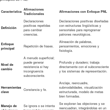
Afirmaciones
Característica
Afirmaciones con Enfoque PNL
Tradicionales
Declaraciones
Declaraciones positivas diseñadas
positivas repetidas
con estructuras lingüísticas y
Definición
para cambiar
sensoriales para reprogramar
creencias.
patrones neurológicos.
Alineación de palabras,
Enfoque
Repetición de frases.
pensamientos, emociones y
principal
fisiología.
A menudo superficial;
puede generar
Profundo y duradero; trabaja
Nivel de
resistencia si hay
directamente con el subconsciente
cambio
incongruencia
y los sistemas de representación.
subconsciente.
Anclaje, reencuadre,
Herramientas
submodalidades, visualización
Constancia y fe.
clave
estructurada, modelo de metas
bien formadas.
Se exploran las objeciones y se
Manejo de
Se ignora o se intenta
reencuadran, integrándolas en un