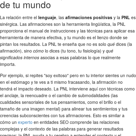
de tu mundo
La relación entre el
lenguaje
, las
afirmaciones positivas
y la
PNL
es
sinérgica. Las afirmaciones son la herramienta lingüística, la PNL
proporciona el manual de instrucciones y las técnicas para aplicar esa
herramienta de manera efectiva, y tu mundo es el lienzo donde se
pintan los resultados. La PNL te enseña que no es solo
qué
dices (la
afirmación), sino
cómo
lo dices (tu tono, tu fisiología) y
qué
significados internos
asocias a esas palabras lo que realmente
importa.
Por ejemplo, si repites "soy exitoso" pero en tu interior sientes un nudo
en el estómago y te ves a ti mismo fracasando, la afirmación no
tendrá el impacto deseado. La PNL interviene aquí con técnicas como
el anclaje, la reencuadre o el cambio de submodalidades (las
cualidades sensoriales de tus pensamientos, como el brillo o el
tamaño de una imagen mental) para alinear tus sentimientos y tus
creencias subconscientes con tus afirmaciones. Esto es similar a
cómo un
experto
en entidades SEO comprende las relaciones
complejas y el contexto de las palabras para generar resultados
precisos: la PNL ayuda a tu cerebro a entender el contexto y el