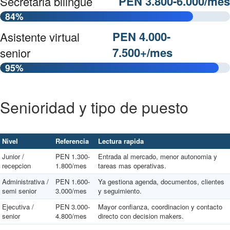
PEN 3.800-6.000/mes
Secretaria bilingue
84%
PEN 4.000-
Asistente virtual
7.500+/mes
senior
95%
Senioridad y tipo de puesto
Nivel
Referencia
Lectura rapida
Junior /
PEN 1.300-
Entrada al mercado, menor autonomia y
recepcion
1.800/mes
tareas mas operativas.
Administrativa /
PEN 1.600-
Ya gestiona agenda, documentos, clientes
semi senior
3.000/mes
y seguimiento.
Ejecutiva /
PEN 3.000-
Mayor confianza, coordinacion y contacto
senior
4.800/mes
directo con decision makers.