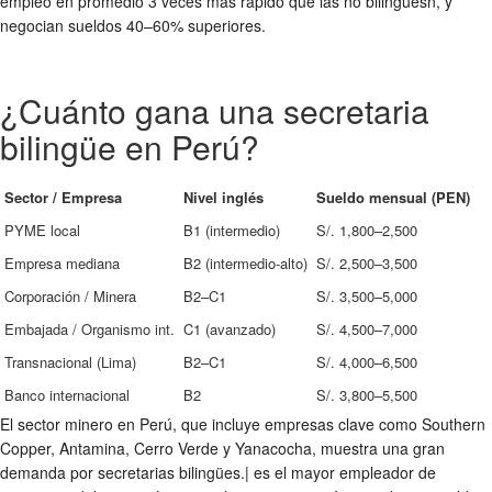
empleo en promedio 3 veces más rápido que las no bilingüesn, y
negocian sueldos 40–60% superiores.
¿Cuánto gana una secretaria
bilingüe en Perú?
Sector / Empresa
Nivel inglés
Sueldo mensual (PEN)
PYME local
B1 (intermedio)
S/. 1,800–2,500
Empresa mediana
B2 (intermedio-alto)
S/. 2,500–3,500
Corporación / Minera
B2–C1
S/. 3,500–5,000
Embajada / Organismo int.
C1 (avanzado)
S/. 4,500–7,000
Transnacional (Lima)
B2–C1
S/. 4,000–6,500
Banco internacional
B2
S/. 3,800–5,500
El sector minero en Perú, que incluye empresas clave como Southern
Copper, Antamina, Cerro Verde y Yanacocha, muestra una gran
demanda por secretarias bilingües.| es el mayor empleador de