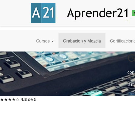
Cursos
Grabacion y Mezcla
Certificacion
G
con
3 m
Ins
★★★★☆
4.8
de 5