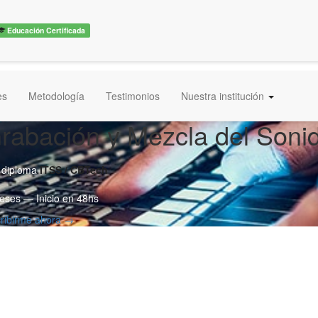
Educación Certificada
es
Metodología
Testimonios
Nuestra institución
rabación y Mezcla del Soni
 diploma
ITSS / CBTech
eses — Inicio en 48hs
cribirme ahora →