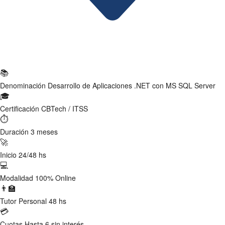
Ficha Técnica
📚
Denominación
Desarrollo de Aplicaciones .NET con MS SQL Server
🎓
Certificación
CBTech / ITSS
⏱
Duración
3 meses
🚀
Inicio
24/48 hs
💻
Modalidad
100% Online
👨‍🏫
Tutor
Personal 48 hs
💳
Cuotas
Hasta 6 sin interés