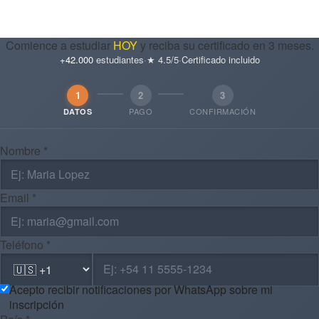
Comience a estudiar
HOY
y reciba su certificado en 3 meses.
+42.000
estudiantes
·
★ 4.5/5
·
Certificado incluido
1
2
3
PAGO
CONFIRMACIÓN
DATOS
Nombre *
Email *
Teléfono *
Acepto recibir notificaciones por WhatsApp sobre mi
inscripción