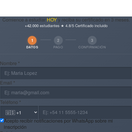
Comience a estudiar
HOY
y reciba su certificado en 3 meses.
+42.000
estudiantes
·
★ 4.8/5
·
Certificado incluido
1
2
3
PAGO
CONFIRMACIÓN
DATOS
Nombre *
Email *
Teléfono *
Acepto recibir notificaciones por WhatsApp sobre mi
inscripción