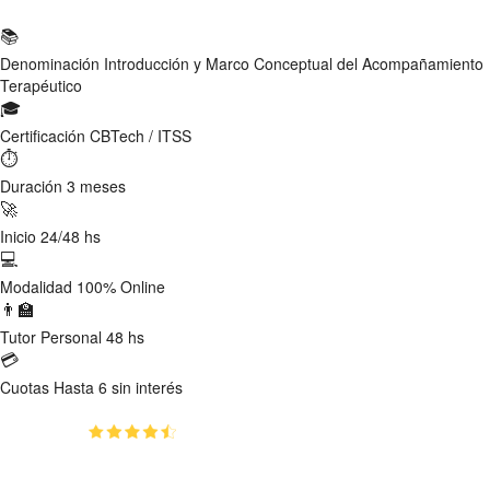
📚
Denominación
Introducción y Marco Conceptual del Acompañamiento
Terapéutico
🎓
Certificación
CBTech / ITSS
⏱
Duración
3 meses
🚀
Inicio
24/48 hs
💻
Modalidad
100% Online
👨‍🏫
Tutor
Personal 48 hs
💳
Cuotas
Hasta 6 sin interés
(4.8)
👥
38
estudiantes inscriptos