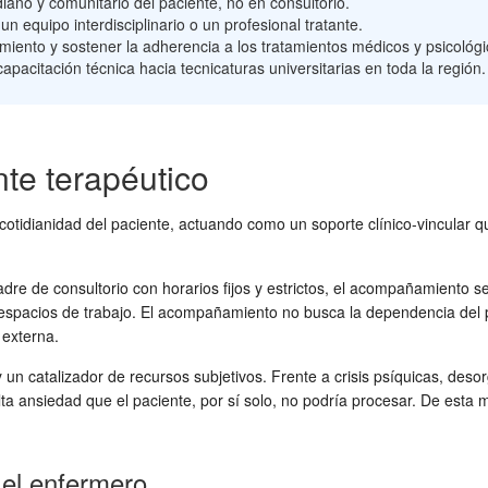
diano y comunitario del paciente, no en consultorio.
 equipo interdisciplinario o un profesional tratante.
miento y sostener la adherencia a los tratamientos médicos y psicológi
pacitación técnica hacia tecnicaturas universitarias en toda la región.
nte terapéutico
tidianidad del paciente, actuando como un soporte clínico-vincular que f
re de consultorio con horarios fijos y estrictos, el acompañamiento se de
os espacios de trabajo. El acompañamiento no busca la dependencia del pa
 externa.
 un catalizador de recursos subjetivos. Frente a crisis psíquicas, deso
 ansiedad que el paciente, por sí solo, no podría procesar. De esta ma
y el enfermero