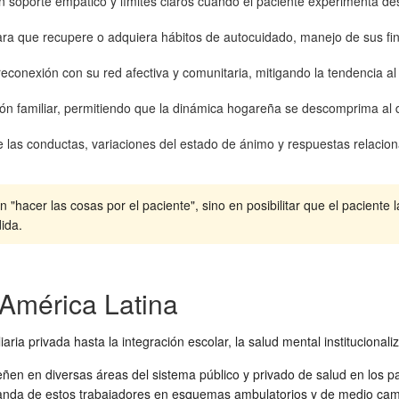
 soporte empático y límites claros cuando el paciente experimenta des
ara que recupere o adquiera hábitos de autocuidado, manejo de sus fin
econexión con su red afectiva y comunitaria, mitigando la tendencia al 
n familiar, permitiendo que la dinámica hogareña se descomprima al de
as conductas, variaciones del estado de ánimo y respuestas relacionale
hacer las cosas por el paciente", sino en posibilitar que el paciente l
ida.
 América Latina
aria privada hasta la integración escolar, la salud mental institucional
eñen en diversas áreas del sistema público y privado de salud en los p
manda de estos trabajadores en esquemas ambulatorios y de medio cam