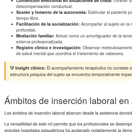
Contención emocional en situaciones de crisis:
Ofrecer un
descompensación conductual.
Sostén y fomento de la autonomía:
Estimular al paciente p
tiempo libre.
Facilitación de la socialización:
Acompañar al sujeto en la r
profundas.
Mediación familiar:
Actuar como un amortiguador de la tensió
externa profesionalizada.
Registro clínico e investigación:
Observar meticulosamente l
de salud mental que coordina el tratamiento de cabecera.
💡
Insight clínico:
El acompañamiento terapéutico no consiste en "
estructura psíquica del sujeto se encuentra temporalmente imped
Ámbitos de inserción laboral en
Los ámbitos de inserción laboral abarcan desde la asistencia domicili
La versatilidad de este rol permite que los profesionales se desemp
grandes hospitales psiquiátricos ha acelerado notablemente la de