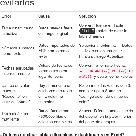
evitarlos
Error
Causa
Solución
Convertir fuente en Tabla
Tabla dinámica no
Datos nuevos fuera
(
) antes de crear la
Ctrl+T
actualiza
del rango original
tabla dinámica
Datos importados de
Seleccionar columna → Datos
Números sumados
ERP con formato
→ Texto en columnas →
como texto
texto
Finalizar; luego Actualizar
Celdas de fecha con
Convertir a formato Fecha:
Fechas agrupadas
formato texto en
=FECHA(AÑO(A2),MES(A2),DI
incorrectamente
lugar de fecha
y copiar como valores
A(A2))
Campo de valor
Hay al menos una
Rellenar celdas vacías con 0;
muestra
celda vacía o texto
cambiar tipo a Suma en
"Recuento" en
en la columna
"Configuración de campo de
lugar de "Suma"
numérica
valor"
Rango fuente con
Activar "Diferir la actualización
Tabla dinámica
>500.000 filas o
del diseño" en la parte inferior
muy lenta
cálculos complejos
del panel de campos
¿Quieres dominar tablas dinámicas y dashboards en Excel?