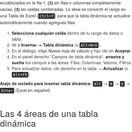
encabezados en la fila 1,
(2)
sin filas o columnas completamente
vacías,
(3)
sin celdas combinadas. Lo ideal es convertir el rango en
una Tabla de Excel (
) para que la tabla dinámica se actualice
Ctrl+T
automáticamente cuando agregues filas.
Selecciona cualquier celda
dentro de tu rango de datos o
tabla.
Ve a
Insertar → Tabla dinámica
(o
).
Alt+N+V
En el diálogo, elige
Nueva hoja de cálculo
y haz clic en
Aceptar
.
En el panel derecho "Campos de tabla dinámica",
arrastra y
suelta
los campos a las áreas: Filas, Columnas, Valores, Filtros.
Para actualizar datos: clic derecho en la tabla →
Actualizar
(o
).
Alt+F5
Atajo de teclado para insertar tabla dinámica:
→
→
→
Alt
N
V
(Excel en español)
Enter
Las 4 áreas de una tabla
dinámica