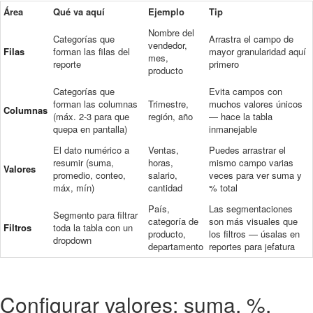
Área
Qué va aquí
Ejemplo
Tip
Nombre del
Categorías que
Arrastra el campo de
vendedor,
Filas
forman las filas del
mayor granularidad aquí
mes,
reporte
primero
producto
Categorías que
Evita campos con
forman las columnas
Trimestre,
muchos valores únicos
Columnas
(máx. 2-3 para que
región, año
— hace la tabla
quepa en pantalla)
inmanejable
El dato numérico a
Ventas,
Puedes arrastrar el
resumir (suma,
horas,
mismo campo varias
Valores
promedio, conteo,
salario,
veces para ver suma y
máx, mín)
cantidad
% total
País,
Las segmentaciones
Segmento para filtrar
categoría de
son más visuales que
Filtros
toda la tabla con un
producto,
los filtros — úsalas en
dropdown
departamento
reportes para jefatura
Configurar valores: suma, %,