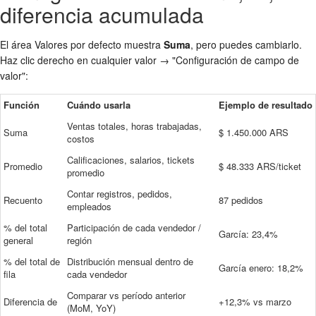
diferencia acumulada
El área Valores por defecto muestra
Suma
, pero puedes cambiarlo.
Haz clic derecho en cualquier valor → "Configuración de campo de
valor":
Función
Cuándo usarla
Ejemplo de resultado
Ventas totales, horas trabajadas,
Suma
$ 1.450.000 ARS
costos
Calificaciones, salarios, tickets
Promedio
$ 48.333 ARS/ticket
promedio
Contar registros, pedidos,
Recuento
87 pedidos
empleados
% del total
Participación de cada vendedor /
García: 23,4%
general
región
% del total de
Distribución mensual dentro de
García enero: 18,2%
fila
cada vendedor
Comparar vs período anterior
Diferencia de
+12,3% vs marzo
(MoM, YoY)