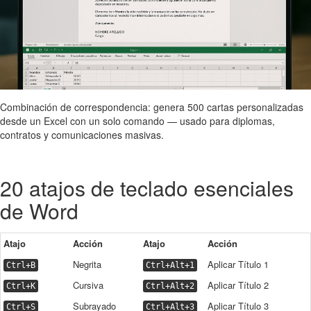
Combinación de correspondencia: genera 500 cartas personalizadas
desde un Excel con un solo comando — usado para diplomas,
contratos y comunicaciones masivas.
20 atajos de teclado esenciales
de Word
Atajo
Acción
Atajo
Acción
Negrita
Aplicar Título 1
Ctrl+B
Ctrl+Alt+1
Cursiva
Aplicar Título 2
Ctrl+K
Ctrl+Alt+2
Subrayado
Aplicar Título 3
Ctrl+S
Ctrl+Alt+3