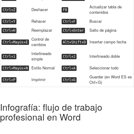
Actualizar tabla de
Deshacer
Ctrl+Z
F9
contenidos
Rehacer
Buscar
Ctrl+Y
Ctrl+F
Reemplazar
Salto de página
Ctrl+H
Ctrl+Enter
Control de
Insertar campo fecha
Ctrl+Mayús+E
Alt+Shift+D
cambios
Interlineado
Interlineado doble
Ctrl+1
Ctrl+2
simple
Estilo Normal
Seleccionar todo
Ctrl+Mayús+N
Ctrl+A
Guardar (en Word ES es
Imprimir
Ctrl+P
Ctrl+G
Ctrl+G)
Infografía: flujo de trabajo
profesional en Word